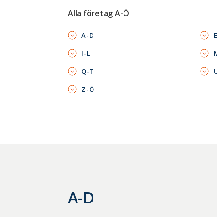
Alla företag A-Ö
A-D
I-L
Q-T
Z-Ö
A-D