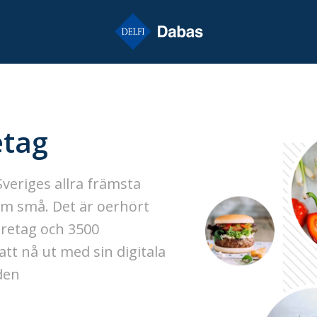
etag
Sveriges allra främsta
om små. Det är oerhört
öretag och 3500
t nå ut med sin digitala
den