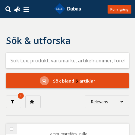
Kom igång
Sök & utforska
Sök
efter
livsmedel
på
t.ex.
produkt,
Sök bland
6
artiklar
varumärke,
artikelnummer,
företag
1
eller
Relevans
GTIN
Relevans
Nyaste
Välj
Hamburgarefärs i rulle