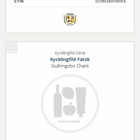
GTIN
02380260050006
Välj
Kycklingfilé Färsk
Kycklingfilé
Kycklingfilé Färsk
Färsk
Gullringsbo Chark