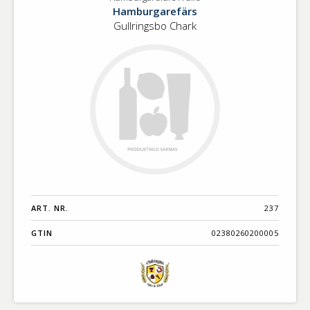
Hamburgarefärs
Benämning A-
Hamburgarefärs
i
Ö
Gullringsbo Chark
rulle
Varumärken A-
Ö
Artikelnummer
GTIN
Med bild först
ART. NR.
237
GTIN
02380260200005