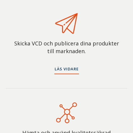
GTIN
Skicka VCD och publicera dina produkter
till marknaden.
LÄS VIDARE
Hämta och använd kvalitetssäkrad