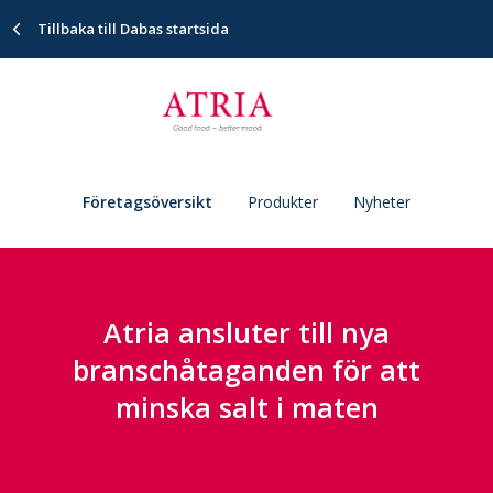
Tillbaka till Dabas startsida
Företagsöversikt
Produkter
Nyheter
Atria ansluter till nya
branschåtaganden för att
minska salt i maten