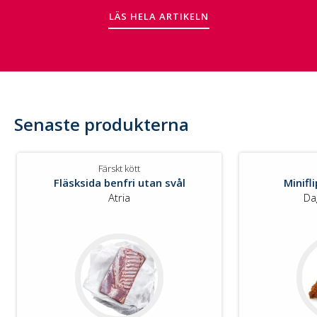
LÄS HELA ARTIKELN
Senaste produkterna
Färskt kött
Fläsksida benfri utan svål
Minifl
Atria
Da