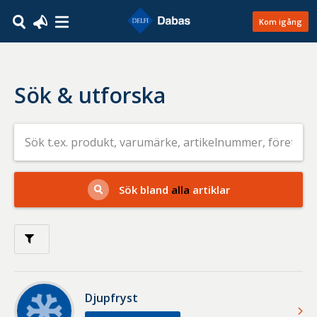
Kom igång
Sök & utforska
Sök
efter
livsmedel
på
t.ex.
produkt,
Sök bland
alla
artiklar
varumärke,
artikelnummer,
företag
eller
GTIN
Djupfryst