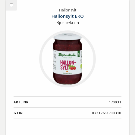
Välj
Hallonsylt
Hallonsylt
Hallonsylt EKO
Björnekulla
ART. NR.
170031
GTIN
07317661700310