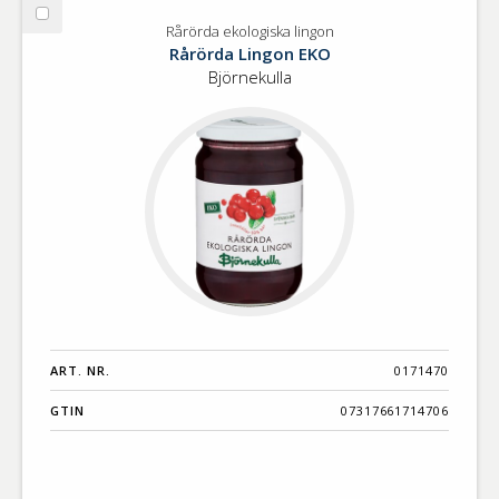
Välj
Rårörda ekologiska lingon
Rårörda
Rårörda Lingon EKO
ekologiska
Björnekulla
lingon
ART. NR.
0171470
GTIN
07317661714706