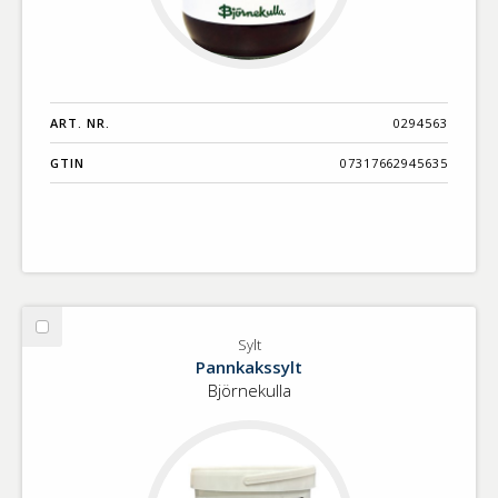
ART. NR.
0294563
GTIN
07317662945635
Välj
Sylt
Sylt
Pannkakssylt
Björnekulla