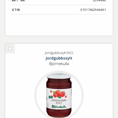
ART. NR.
0294660
GTIN
07317662946601
Välj
Jordgubbssylt EKO
Jordgubbssylt
Jordgubbssylt
EKO
Björnekulla