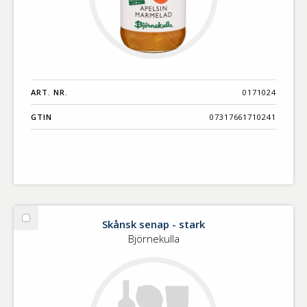
ART. NR.
0171024
GTIN
07317661710241
Skånsk senap - stark
Välj
Skånsk
Björnekulla
senap
-
stark