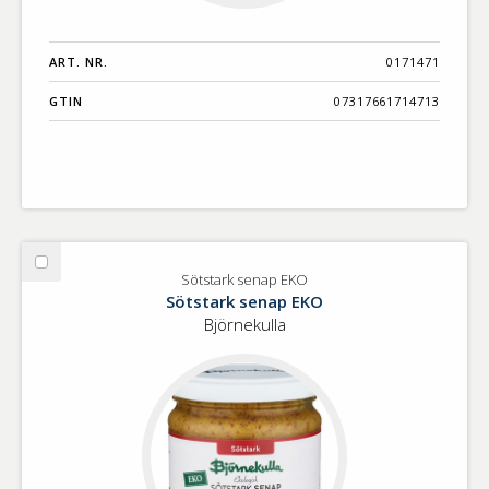
ART. NR.
0171471
GTIN
07317661714713
Välj
Sötstark senap EKO
Sötstark
Sötstark senap EKO
senap
Björnekulla
EKO