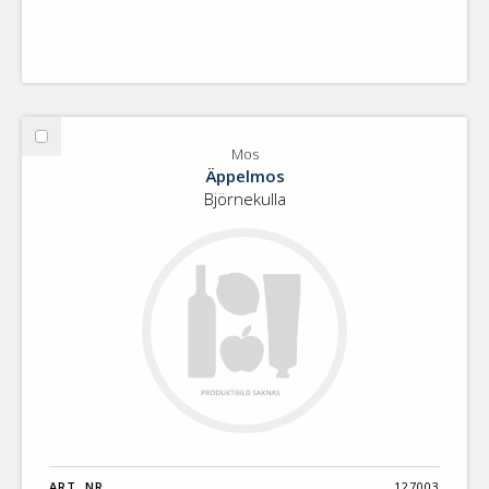
Välj
Mos
Mos
Äppelmos
Björnekulla
ART. NR.
127003