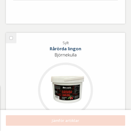
Välj
Sylt
Sylt
Rårörda lingon
Björnekulla
Jämför artiklar