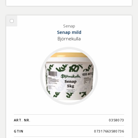
Välj
Senap
Senap
Senap mild
Björnekulla
ART. NR.
0358073
GTIN
07317663580736