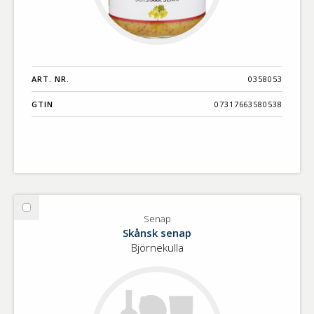
ART. NR.
0358053
GTIN
07317663580538
Välj
Senap
Senap
Skånsk senap
Björnekulla