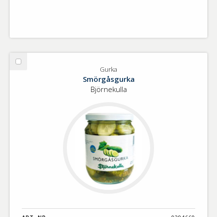
Välj
Gurka
Gurka
Smörgåsgurka
Björnekulla