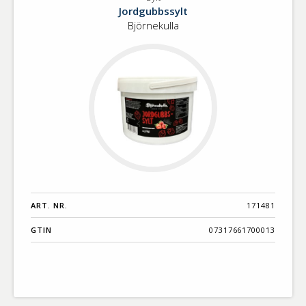
Sylt
Benämning A-
Jordgubbssylt
Ö
Björnekulla
Varumärken A-
Ö
Artikelnummer
GTIN
Med bild först
ART. NR.
171481
GTIN
07317661700013