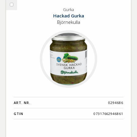
Välj
Gurka
Gurka
Hackad Gurka
Björnekulla
ART. NR.
0294686
GTIN
07317662946861