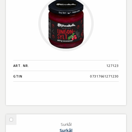
ART. NR.
127123
GTIN
07317661271230
Välj
Surkål
Surkål
Surkål