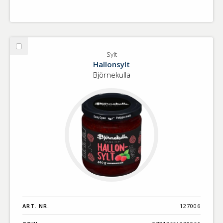
Välj
Sylt
Sylt
Hallonsylt
Björnekulla
ART. NR.
127006