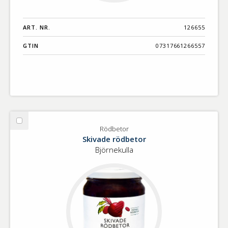
ART. NR.
126655
GTIN
07317661266557
Välj
Rödbetor
Rödbetor
Skivade rödbetor
Björnekulla