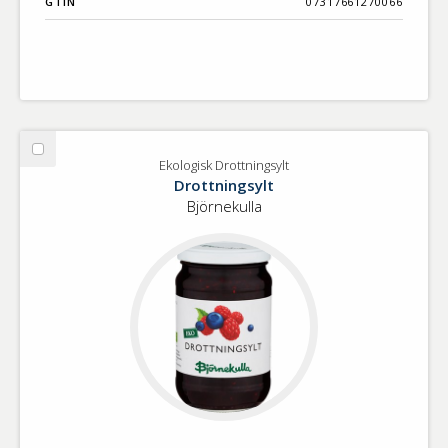
GTIN
07317661270066
Välj
Ekologisk Drottningsylt
Ekologisk
Drottningsylt
Drottningsylt
Björnekulla