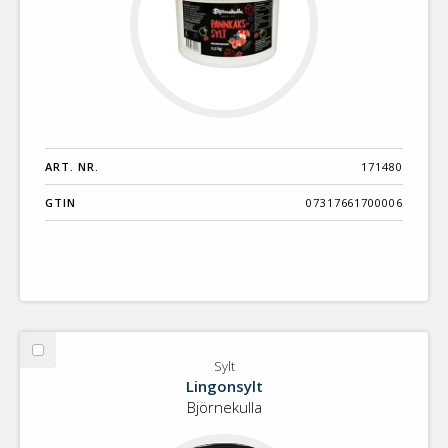
ART. NR.
171480
GTIN
07317661700006
Välj
Sylt
Sylt
Lingonsylt
Björnekulla