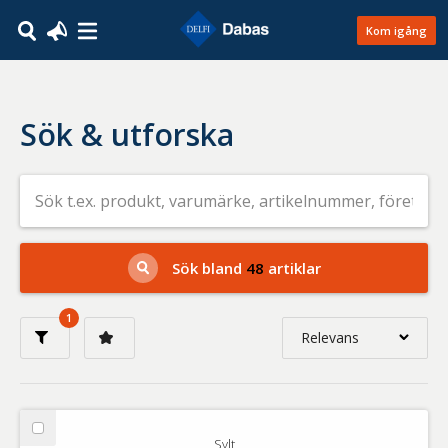
Kom igång
Sök & utforska
Sök
efter
livsmedel
på
t.ex.
produkt,
Sök bland
48
artiklar
varumärke,
artikelnummer,
företag
1
eller
Relevans
GTIN
Relevans
Nyaste
Välj
Sylt