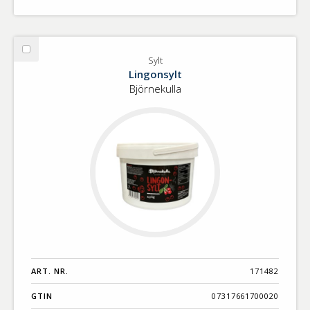
Välj
Sylt
Sylt
Lingonsylt
Björnekulla
ART. NR.
171482
GTIN
07317661700020