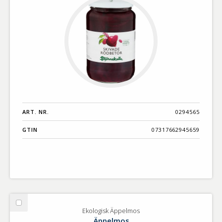
ART. NR.
0294565
GTIN
07317662945659
Välj
Ekologisk Äppelmos
Ekologisk
Äppelmos