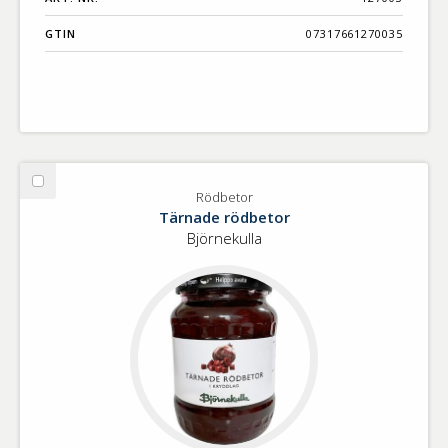
GTIN
07317661270035
Välj
Rödbetor
Rödbetor
Tärnade rödbetor
Björnekulla