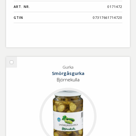
ART. NR.
0171472
GTIN
07317661714720
Välj
Gurka
Gurka
Smörgåsgurka
Björnekulla