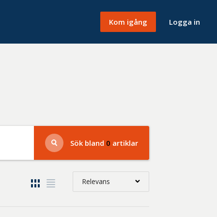
Kom igång
Logga in
Sök bland
0
artiklar
Relevans
Relevans