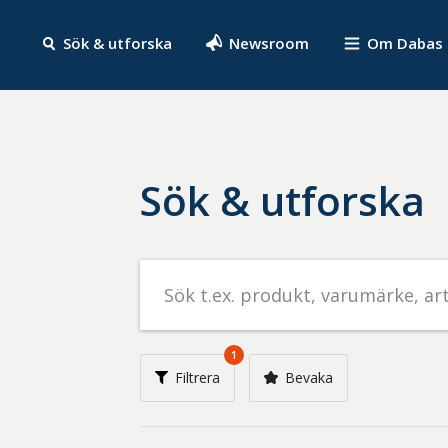
Sök & utforska
Newsroom
Om Dabas
Sök & utforska
Sök
efter
livsmedel
på
1
t.ex.
Filtrera
Bevaka
produkt,
varumärke,
artikelnummer,
företag
eller