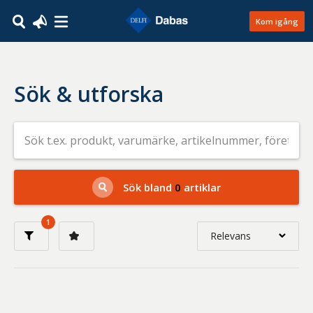
Kom igång
Sök & utforska
Sök
efter
livsmedel
på
t.ex.
produkt,
Sök bland
0
artiklar
varumärke,
artikelnummer,
företag
1
eller
Relevans
GTIN
Relevans
Nyaste