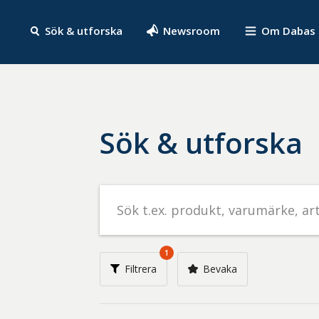
Sök & utforska
Newsroom
Om Dabas
Sök & utforska
Sök
efter
livsmedel
på
1
t.ex.
Filtrera
Bevaka
produkt,
varumärke,
artikelnummer,
företag
eller