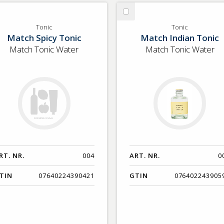
lj
Välj
nic
Tonic
Tonic
Tonic
Match Spicy Tonic
Match Indian Tonic
Match Tonic Water
Match Tonic Water
RT. NR.
004
ART. NR.
0
TIN
07640224390421
GTIN
076402243905