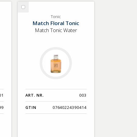
Nyaste
Välj
Benämning A-Ö
Tonic
Tonic
Match Floral Tonic
Varumärken A-Ö
Match Tonic Water
Artikelnummer
GTIN
Med bild först
01
ART. NR.
003
99
GTIN
07640224390414