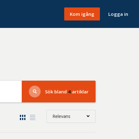
Kom igång
Logga in
Sök bland
4
artiklar
Relevans
Relevans