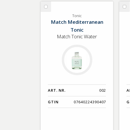
GTIN
Välj
Vä
Tonic
To
Tonic
Match Mediterranean
Tonic
Match Tonic Water
ART. NR.
002
A
GTIN
07640224390407
G