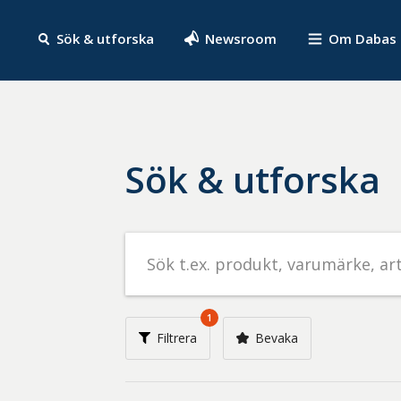
Sök & utforska
Newsroom
Om Dabas
Sök & utforska
Sök
efter
livsmedel
på
1
t.ex.
Filtrera
Bevaka
produkt,
varumärke,
artikelnummer,
företag
eller