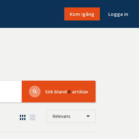
Kom igång
Logga in
Sök bland
0
artiklar
Relevans
Relevans