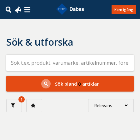
Kom igång
Sök & utforska
Sök
efter
livsmedel
på
t.ex.
produkt,
Sök bland
0
artiklar
varumärke,
artikelnummer,
företag
1
eller
Relevans
GTIN
Relevans
Nyaste