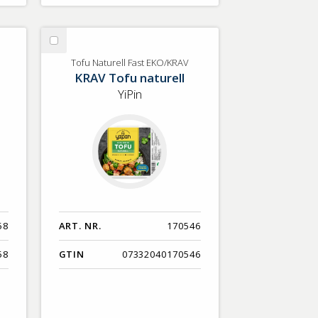
Välj
Tofu
Tofu Naturell Fast EKO/KRAV
KRAV Tofu naturell
Naturell
Fast
YiPin
EKO/KRAV
58
ART. NR.
170546
58
GTIN
07332040170546