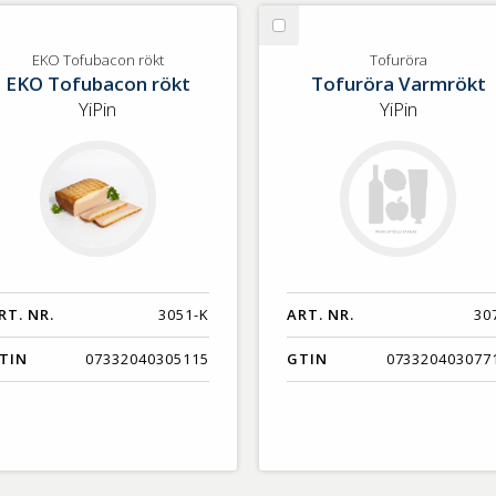
lj
Välj
O
Tofuröra
EKO Tofubacon rökt
Tofuröra
EKO Tofubacon rökt
Tofuröra Varmrökt
fubacon
kt
YiPin
YiPin
RT. NR.
3051-K
ART. NR.
30
TIN
07332040305115
GTIN
073320403077