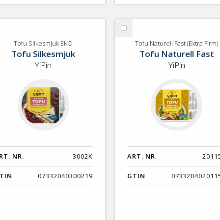
lj
Välj
fu
Tofu
Tofu Silkesmjuk EKO
Tofu Naturell Fast (Extra Firm)
Tofu Silkesmjuk
Tofu Naturell Fast
lkesmjuk
Naturell
O
Fast
YiPin
YiPin
(Extra
Firm)
RT. NR.
3002K
ART. NR.
2011
TIN
07332040300219
GTIN
073320402011