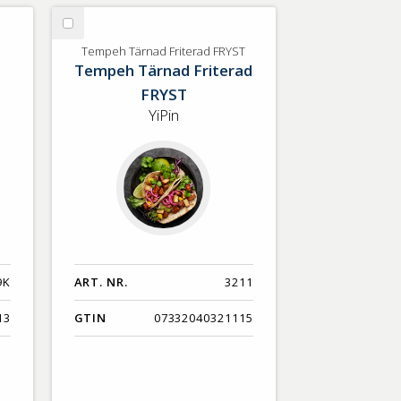
Välj
Tempeh
Tempeh Tärnad Friterad FRYST
Tempeh Tärnad Friterad
Tärnad
Friterad
FRYST
FRYST
YiPin
9K
ART. NR.
3211
13
GTIN
07332040321115