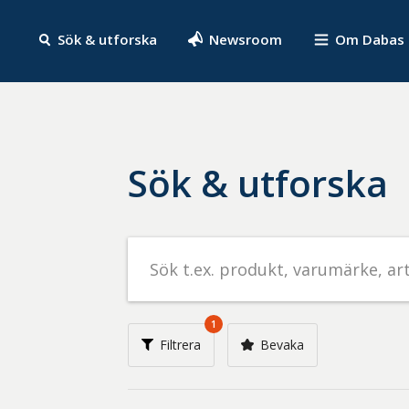
Sök & utforska
Newsroom
Om Dabas
Sök & utforska
Sök
efter
livsmedel
på
1
t.ex.
Filtrera
Bevaka
produkt,
varumärke,
artikelnummer,
företag
eller