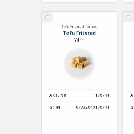
Välj
Vä
Tofu
To
Tofu Friterad Tärnad
Tofu Friterad
Friterad
Si
Tärnad
EK
YiPin
ART. NR.
170744
A
GTIN
07332040170744
G