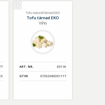
Nyaste
Välj
Benämning A-Ö
Tofu
Tofu naturell tärnad EKO
Tofu tärnad EKO
naturell
Varumärken A-Ö
tärnad
YiPin
EKO
Artikelnummer
GTIN
Med bild först
77
ART. NR.
3011K
13
GTIN
07332040301117