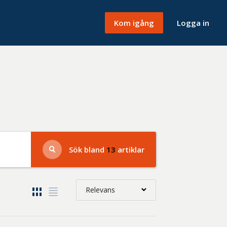
Kom igång
Logga in
Sök bland
13
artiklar
Relevans
Relevans