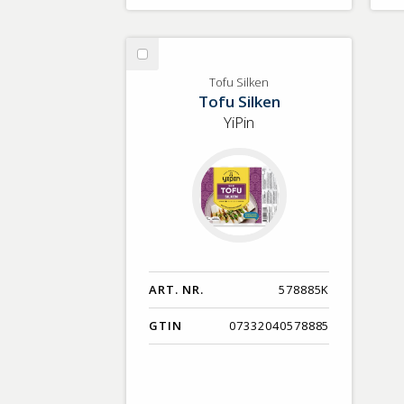
Välj
Tofu
Tofu Silken
Tofu Silken
Silken
YiPin
ART. NR.
578885K
GTIN
07332040578885