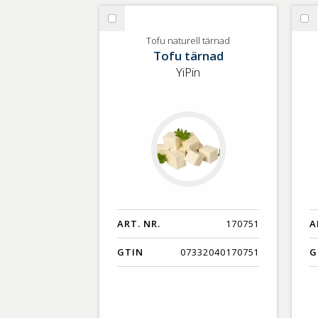
Välj
Vä
Tofu
Te
Tofu naturell tärnad
Tofu tärnad
naturell
Bl
tärnad
FR
YiPin
39
ART. NR.
170751
A
GTIN
07332040170751
G