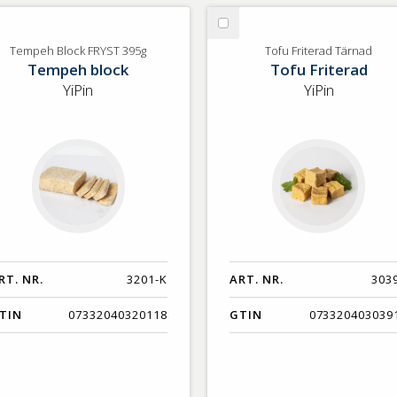
lj
Välj
mpeh
Tofu
Tempeh Block FRYST 395g
Tofu Friterad Tärnad
Tempeh block
Tofu Friterad
ock
Friterad
YST
Tärnad
YiPin
YiPin
5g
RT. NR.
3201-K
ART. NR.
303
TIN
07332040320118
GTIN
073320403039