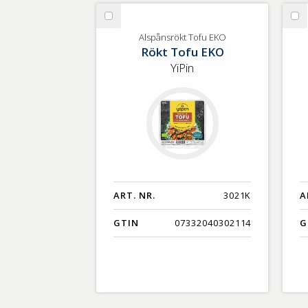
GTIN
Välj
Vä
Alspånsrökt
EK
Alspånsrökt Tofu EKO
Rökt Tofu EKO
Tofu
To
EKO
rö
YiPin
ART. NR.
3021K
A
GTIN
07332040302114
G