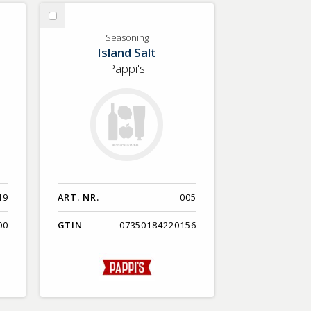
Nyaste
Välj
Benämning A-Ö
Seasoning
Seasoning
Island Salt
Varumärken A-Ö
Pappi's
Artikelnummer
GTIN
Med bild först
19
ART. NR.
005
00
GTIN
07350184220156