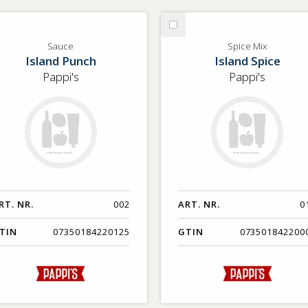
lj
Välj
uce
Spice
Sauce
Spice Mix
Island Punch
Island Spice
Mix
Pappi's
Pappi's
RT. NR.
002
ART. NR.
0
TIN
07350184220125
GTIN
073501842200