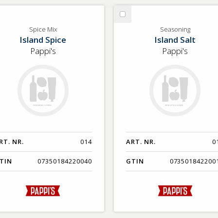
lj
Välj
ice
Seasoning
Spice Mix
Seasoning
Island Spice
Island Salt
x
Pappi's
Pappi's
RT. NR.
014
ART. NR.
0
TIN
07350184220040
GTIN
073501842200