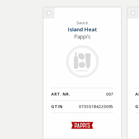
Välj
Vä
Sauce
Sa
Sauce
Island Heat
Pappi's
ART. NR.
007
A
GTIN
07350184220095
G