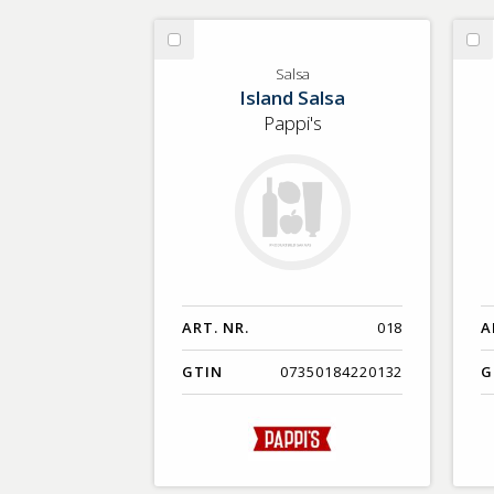
Välj
Vä
Salsa
Sa
Salsa
Island Salsa
Pappi's
ART. NR.
018
A
GTIN
07350184220132
G