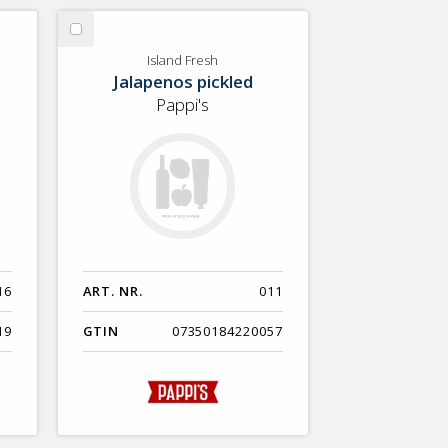
Välj
Island
Island Fresh
Jalapenos pickled
Fresh
Pappi's
16
ART. NR.
011
19
GTIN
07350184220057