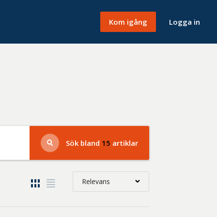
Kom igång
Logga in
Sök bland
15
artiklar
Relevans
Relevans