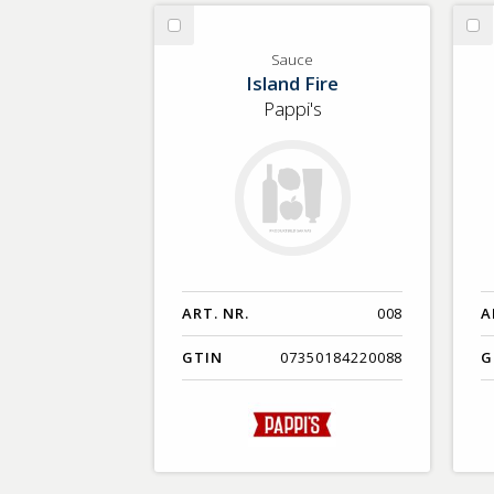
GTIN
Välj
Vä
Sauce
Is
Sauce
Island Fire
Oi
Pappi's
ART. NR.
008
A
GTIN
07350184220088
G