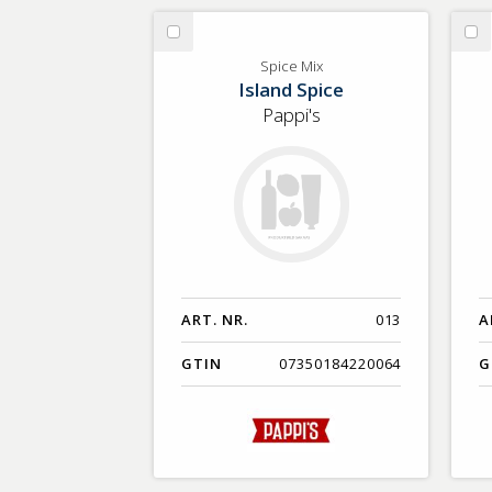
Välj
Vä
Spice
Sp
Spice Mix
Island Spice
Mix
Mi
Pappi's
ART. NR.
013
A
GTIN
07350184220064
G