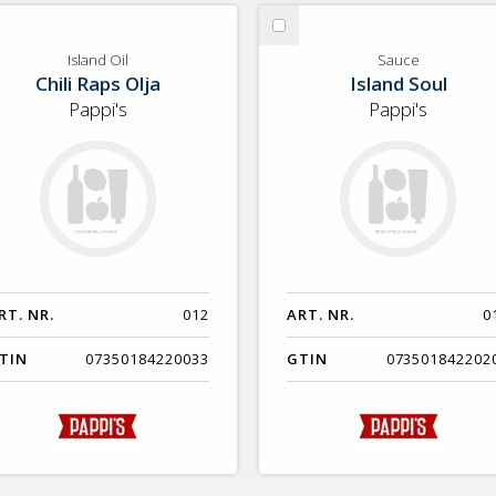
lj
Välj
land
Sauce
Island Oil
Sauce
Chili Raps Olja
Island Soul
l
Pappi's
Pappi's
RT. NR.
012
ART. NR.
0
TIN
07350184220033
GTIN
073501842202