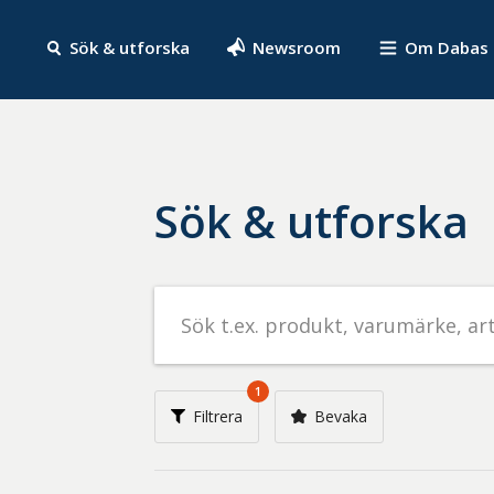
Sök & utforska
Newsroom
Om Dabas
Sök & utforska
Sök
efter
livsmedel
på
1
t.ex.
Filtrera
Bevaka
produkt,
varumärke,
artikelnummer,
företag
eller