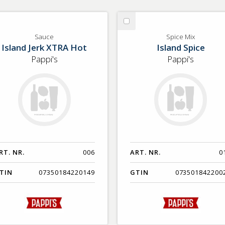
lj
Välj
uce
Spice
Sauce
Spice Mix
Island Jerk XTRA Hot
Island Spice
Mix
Pappi's
Pappi's
RT. NR.
006
ART. NR.
0
TIN
07350184220149
GTIN
073501842200