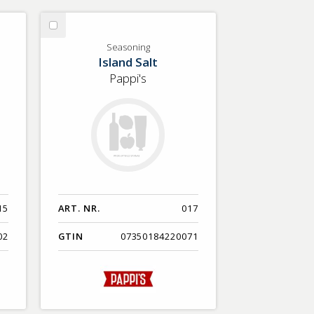
Välj
Seasoning
Seasoning
Island Salt
Pappi's
15
ART. NR.
017
02
GTIN
07350184220071