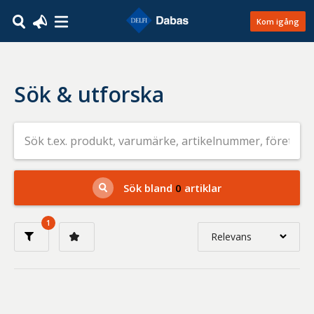
Kom igång
Sök & utforska
Sök
efter
livsmedel
på
t.ex.
produkt,
Sök bland
0
artiklar
varumärke,
artikelnummer,
företag
1
eller
Relevans
GTIN
Relevans
Nyaste