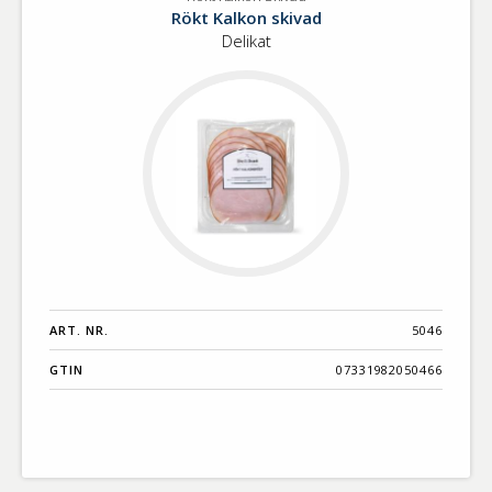
Rökt
Benämning A-
Rökt Kalkon skivad
Kalkon
Ö
Delikat
Skivad
Varumärken A-
Ö
Artikelnummer
GTIN
Med bild först
ART. NR.
5046
GTIN
07331982050466