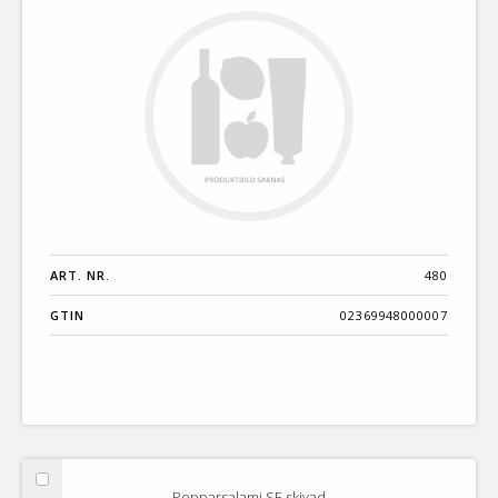
ART. NR.
480
GTIN
02369948000007
Välj
Pepparsalami SE skivad