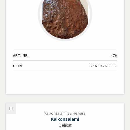
ART. NR.
476
GTIN
02369947600000
Välj
Kalkonsalami SE Helvara
Kalkonsalami
Kalkonsalami
SE
Delikat
Helvara