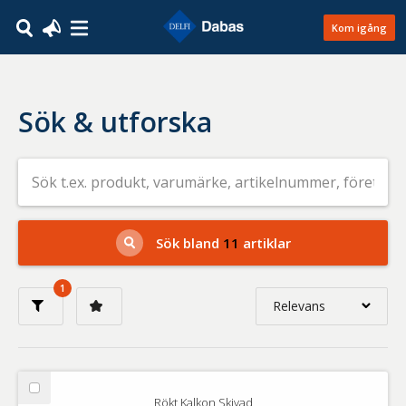
Kom igång
Sök & utforska
Sök
efter
livsmedel
på
t.ex.
produkt,
Sök bland
11
artiklar
varumärke,
artikelnummer,
företag
1
eller
Relevans
GTIN
Relevans
Nyaste
Välj
Rökt Kalkon Skivad