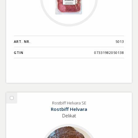
ART. NR.
5013
GTIN
07331982050138
Välj
Rostbiff Helvara SE
Rostbiff
Rostbiff Helvara
Helvara
Delikat
SE