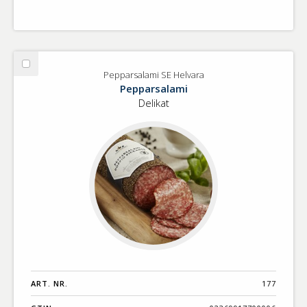
Välj
Pepparsalami SE Helvara
Pepparsalami
Pepparsalami
SE
Delikat
Helvara
ART. NR.
177