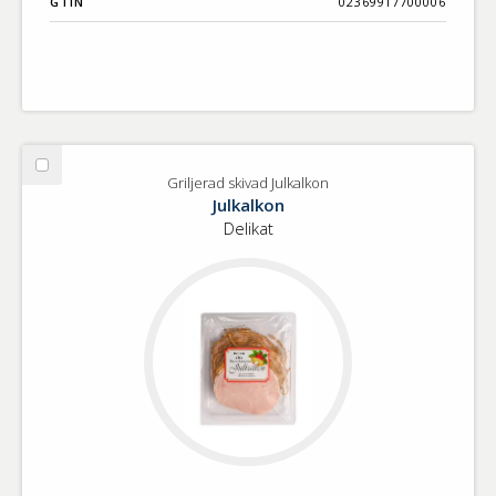
GTIN
02369917700006
Välj
Griljerad skivad Julkalkon
Griljerad
Julkalkon
skivad
Delikat
Julkalkon