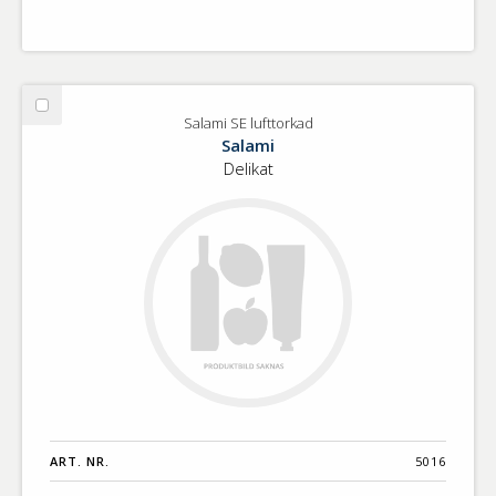
Välj
Salami SE lufttorkad
Salami
Salami
SE
Delikat
lufttorkad
ART. NR.
5016