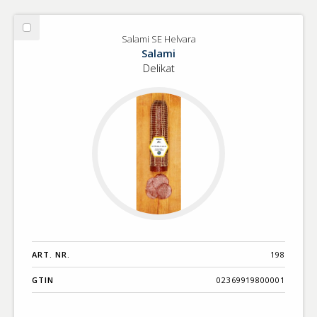
Välj
Salami SE Helvara
Salami
Salami
SE
Delikat
Helvara
ART. NR.
198
GTIN
02369919800001