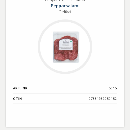
Pepparsalami
Pepparsalami
SE
Delikat
skivad
ART. NR.
5015
GTIN
07331982050152