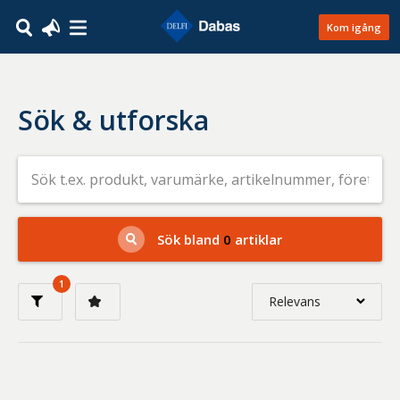
Kom igång
Sök & utforska
Sök
efter
livsmedel
på
t.ex.
produkt,
Sök bland
0
artiklar
varumärke,
artikelnummer,
företag
1
eller
Relevans
GTIN
Relevans
Nyaste