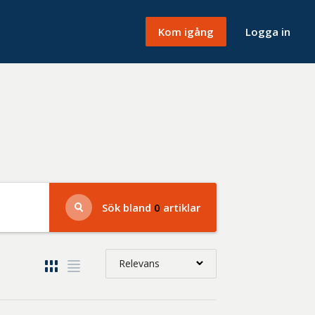
Kom igång
Logga in
Sök bland
0
artiklar
Relevans
Relevans