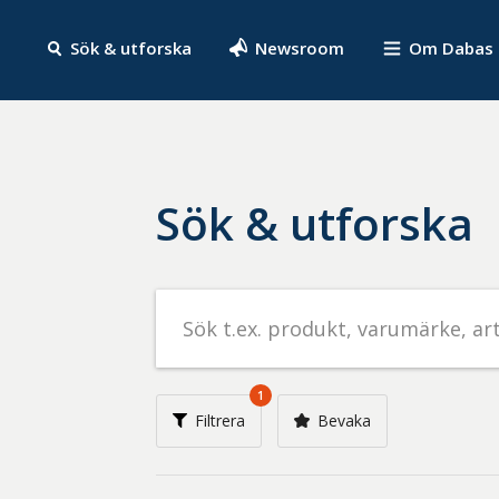
Sök & utforska
Newsroom
Om Dabas
Sök & utforska
Sök
efter
livsmedel
på
1
t.ex.
Filtrera
Bevaka
produkt,
varumärke,
artikelnummer,
företag
eller