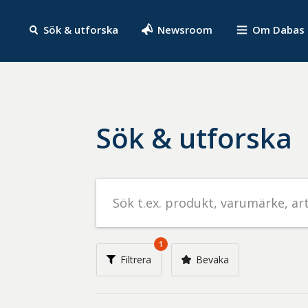
Sök & utforska
Newsroom
Om Dabas
Sök & utforska
Sök
efter
livsmedel
på
1
t.ex.
Filtrera
Bevaka
produkt,
varumärke,
artikelnummer,
företag
eller