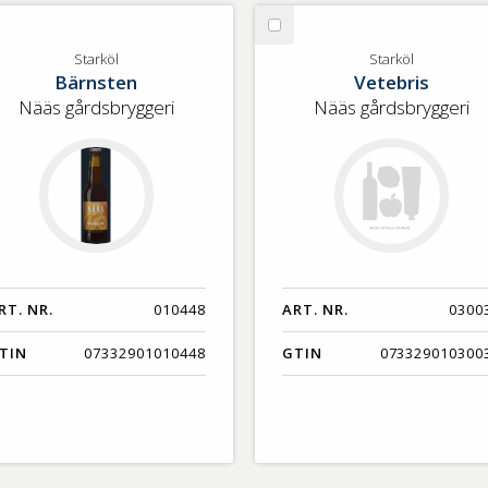
lj
Välj
arköl
Starköl
Starköl
Starköl
Bärnsten
Vetebris
Nääs gårdsbryggeri
Nääs gårdsbryggeri
RT. NR.
010448
ART. NR.
0300
TIN
07332901010448
GTIN
073329010300