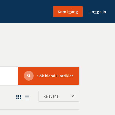
Kom igång
Logga in
Sök bland
8
artiklar
Relevans
Relevans