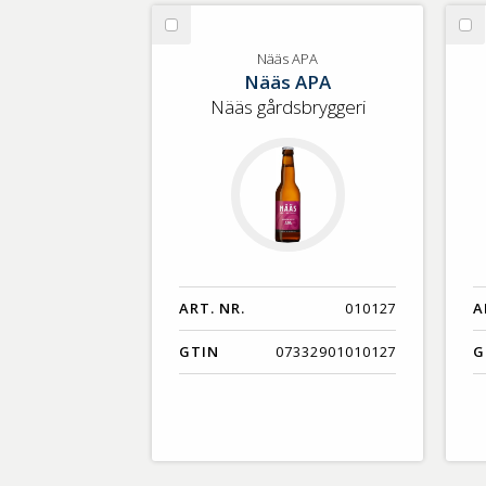
GTIN
Välj
Vä
Nääs
St
Nääs APA
Nääs APA
APA
Nääs gårdsbryggeri
ART. NR.
010127
A
GTIN
07332901010127
G