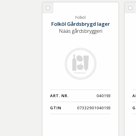
Välj
Vä
Folköl
Nä
Folköl
Folköl Gårdsbrygd lager
Tr
Nääs gårdsbryggeri
ART. NR.
040193
A
GTIN
07332901040193
G