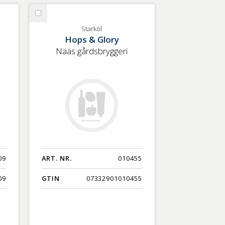
Välj
Starköl
Starköl
Hops & Glory
Nääs gårdsbryggeri
09
ART. NR.
010455
09
GTIN
07332901010455