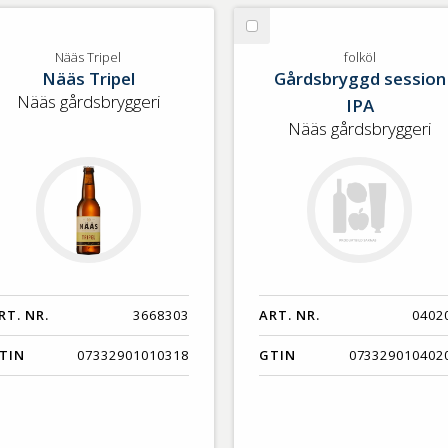
lj
Välj
äs
folköl
Nääs Tripel
folköl
Nääs Tripel
Gårdsbryggd session
ipel
Nääs gårdsbryggeri
IPA
Nääs gårdsbryggeri
RT. NR.
3668303
ART. NR.
0402
TIN
07332901010318
GTIN
073329010402