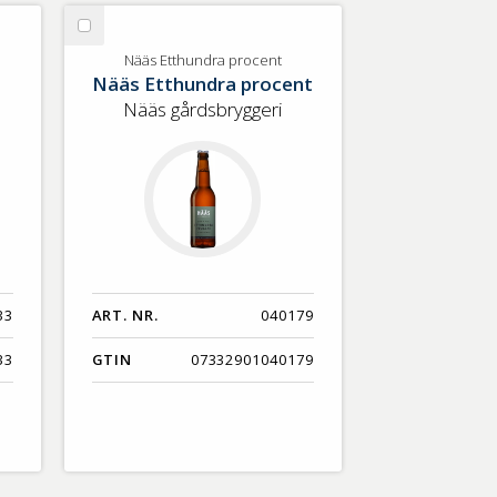
Nyaste
Välj
Benämning A-Ö
Nääs
Nääs Etthundra procent
Nääs Etthundra procent
Etthundra
Varumärken A-Ö
procent
Nääs gårdsbryggeri
Artikelnummer
GTIN
Med bild först
33
ART. NR.
040179
33
GTIN
07332901040179