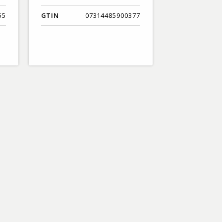
55
GTIN
07314485900377