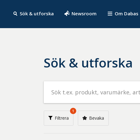
Sök & utforska
Newsroom
Om Dabas
Sök & utforska
Sök
efter
livsmedel
på
1
t.ex.
Filtrera
Bevaka
produkt,
varumärke,
artikelnummer,
företag
eller