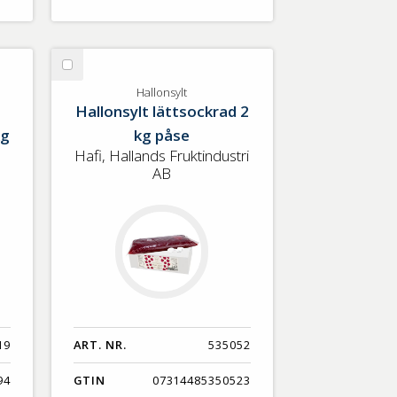
Välj
Hallonsylt
Hallonsylt
Hallonsylt lättsockrad 2
kg
kg påse
Hafi, Hallands Fruktindustri
AB
19
ART. NR.
535052
94
GTIN
07314485350523