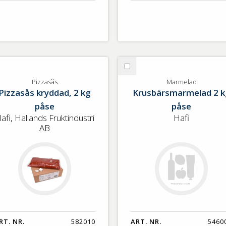
lj
Välj
zzasås
Marmelad
Pizzasås
Marmelad
Pizzasås kryddad, 2 kg
Krusbärsmarmelad 2 k
påse
påse
afi, Hallands Fruktindustri
Hafi
AB
RT. NR.
582010
ART. NR.
5460