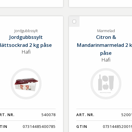
lj
Välj
rdgubbssylt
Marmelad
Jordgubbssylt
Marmelad
Jordgubbssylt
Citron &
lättsockrad 2 kg påse
Mandarinmarmelad 2 
Hafi
påse
Hafi
RT. NR.
540078
ART. NR.
5200
TIN
07314485400785
GTIN
073144852001