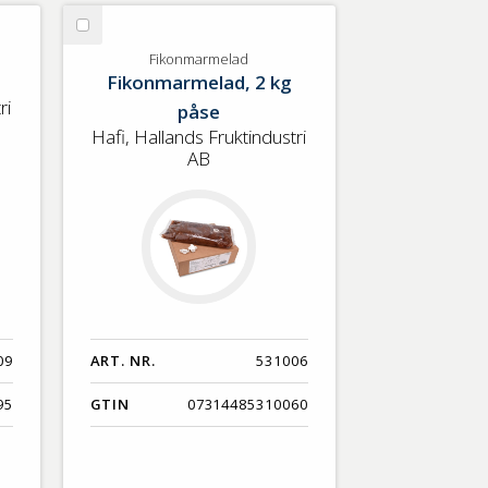
Nyaste
Välj
Benämning A-Ö
Fikonmarmelad
Fikonmarmelad
Fikonmarmelad, 2 kg
Varumärken A-Ö
ri
påse
Hafi, Hallands Fruktindustri
Artikelnummer
AB
GTIN
Med bild först
09
ART. NR.
531006
95
GTIN
07314485310060