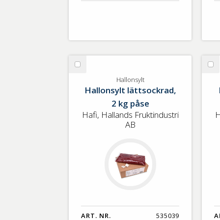
Välj
Vä
Hallonsylt
Pi
Hallonsylt
Hallonsylt lättsockrad,
2 kg påse
Hafi, Hallands Fruktindustri
H
AB
ART. NR.
535039
A