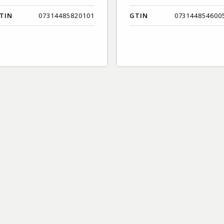
TIN
07314485820101
GTIN
073144854600