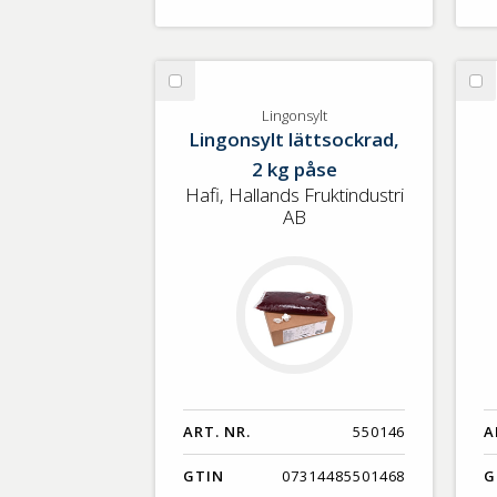
Välj
Vä
Lingonsylt
Jo
Lingonsylt
Lingonsylt lättsockrad,
2 kg påse
Hafi, Hallands Fruktindustri
AB
ART. NR.
550146
A
GTIN
07314485501468
G