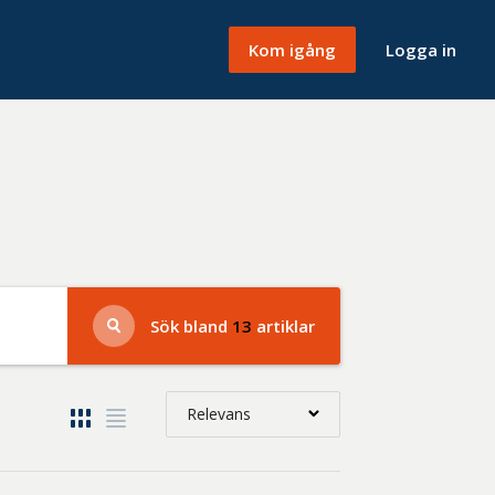
Kom igång
Logga in
Sök bland
13
artiklar
Relevans
Relevans