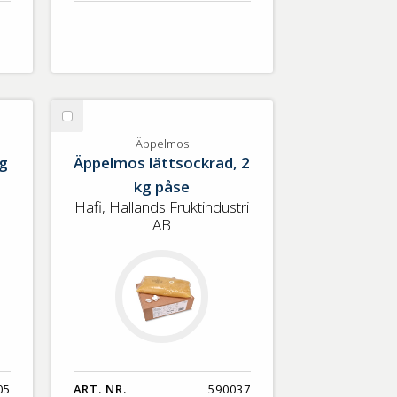
Välj
Äppelmos
Äppelmos
g
Äppelmos lättsockrad, 2
kg påse
Hafi, Hallands Fruktindustri
AB
05
ART. NR.
590037