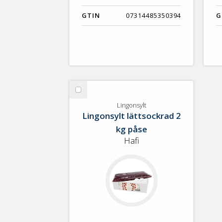
GTIN
07314485350394
G
Välj
Lingonsylt
Lingonsylt
Lingonsylt lättsockrad 2
kg påse
Hafi