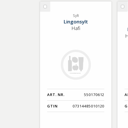
GTIN
Välj
Vä
Sylt
Jo
Sylt
Lingonsylt
Hafi
H
ART. NR.
550170612
A
GTIN
07314485010120
G