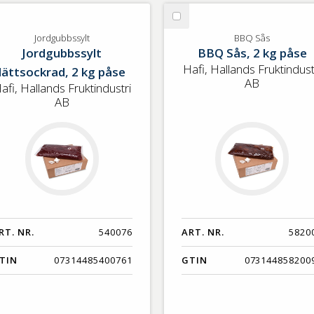
lj
Välj
rdgubbssylt
BBQ
Jordgubbssylt
BBQ Sås
Jordgubbssylt
BBQ Sås, 2 kg påse
Sås
Hafi, Hallands Fruktindust
lättsockrad, 2 kg påse
AB
afi, Hallands Fruktindustri
AB
RT. NR.
540076
ART. NR.
5820
TIN
07314485400761
GTIN
073144858200