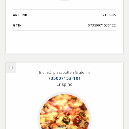
ART. NR.
7153-05
GTIN
07350071530122
Välj
Blomkål pizzabotten Glutenfri
Blomkål
735007153-101
pizzabotten
Crispino
Glutenfri