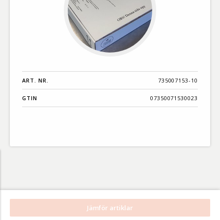
ART. NR.
735007153-10
GTIN
07350071530023
Jämför artiklar