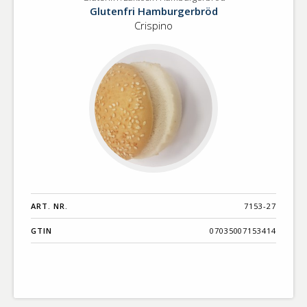
Glutenfri
Benämning A-
Glutenfri Hamburgerbröd
/Laktosfri
Ö
Crispino
Hamburgerbröd
Varumärken A-
Ö
Artikelnummer
GTIN
Med bild först
ART. NR.
7153-27
GTIN
07035007153414