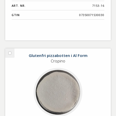
ART. NR.
7153-16
GTIN
07350071530030
Glutenfri pizzabotten i Al Form
Välj
Glutenfri
Crispino
pizzabotten
i
Al
Form