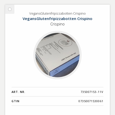
Välj
VegansGlutenfripizzabotten Crispino
VegansGlutenfripizzabotten
VegansGlutenfripizzabotten Crispino
Crispino
Crispino
ART. NR.
735007153-11V
GTIN
07350071530061