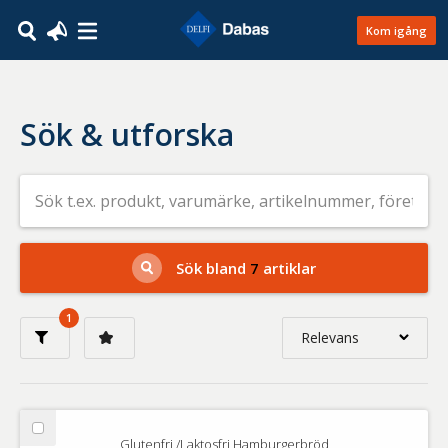
Kom igång
Sök & utforska
Sök
efter
livsmedel
på
t.ex.
produkt,
Sök bland
7
artiklar
varumärke,
artikelnummer,
företag
1
eller
Relevans
GTIN
Relevans
Nyaste
Välj
Glutenfri /Laktosfri Hamburgerbröd