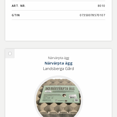
ART. NR.
8010
GTIN
07350078570107
Välj
Närvärpta ägg
Närvärpta
Närvärpta ägg
ägg
Landsberga Gård