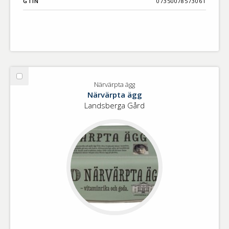
GTIN
07350078573061
Välj
Närvärpta ägg
Närvärpta
Närvärpta ägg
ägg
Landsberga Gård