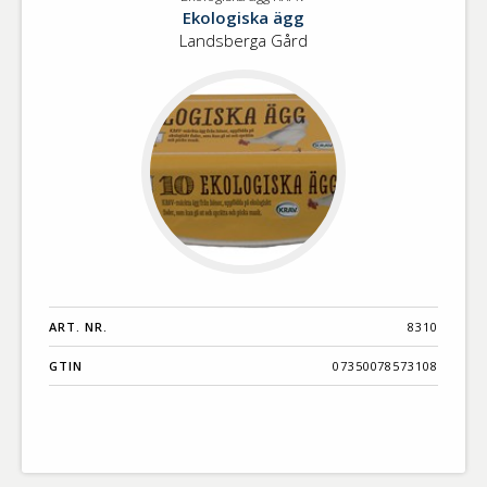
Ekologiska
Benämning A-
Ekologiska ägg
ägg
Ö
Landsberga Gård
KRAV
Varumärken A-
Ö
Artikelnummer
GTIN
Med bild först
ART. NR.
8310
GTIN
07350078573108