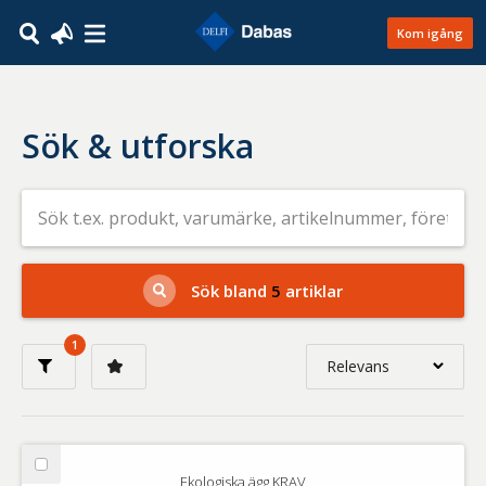
Kom igång
Sök & utforska
Sök
efter
livsmedel
på
t.ex.
produkt,
Sök bland
5
artiklar
varumärke,
artikelnummer,
företag
1
eller
Relevans
GTIN
Relevans
Nyaste
Välj
Ekologiska ägg KRAV