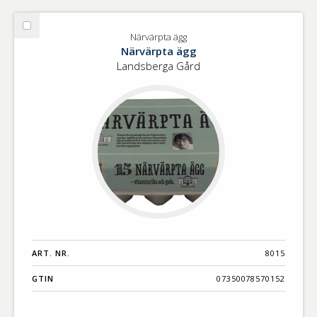
Välj
Närvärpta ägg
Närvärpta
Närvärpta ägg
ägg
Landsberga Gård
ART. NR.
8015
GTIN
07350078570152