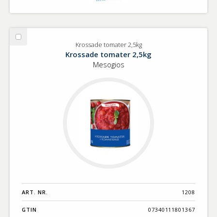
Välj
Krossade tomater 2,5kg
Krossade
Krossade tomater 2,5kg
tomater
Mesogios
2,5kg
ART. NR.
1208
GTIN
07340111801367