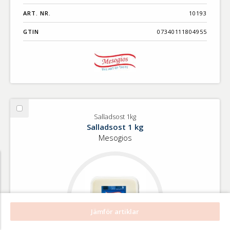
ART. NR.
10193
GTIN
07340111804955
Välj
Salladsost 1kg
Salladsost
Salladsost 1 kg
1kg
Mesogios
Jämför artiklar