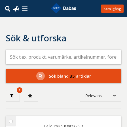
Kom igång
Sök & utforska
Sök
efter
livsmedel
på
t.ex.
produkt,
Sök bland
35
artiklar
varumärke,
artikelnummer,
företag
1
eller
Relevans
GTIN
Relevans
Nyaste
Välj
Halloumi (burgare) 750g