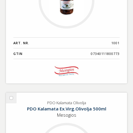
ART. NR.
1001
GTIN
07340111800773
Välj
PDO Kalamata Olivolja
PDO
PDO Kalamata Ex.Virg.Olivolja 500ml
Kalamata
Mesogios
Olivolja