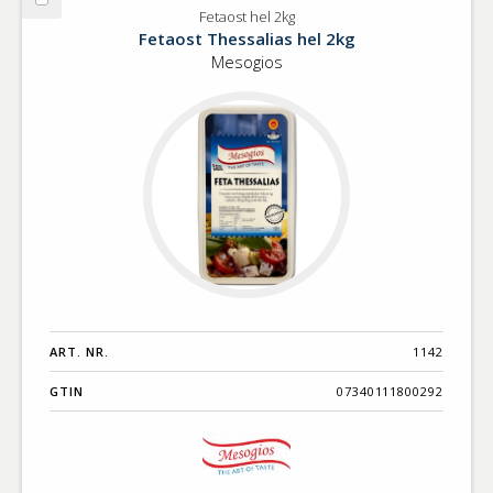
Välj
Fetaost hel 2kg
Fetaost
Fetaost Thessalias hel 2kg
hel
Mesogios
2kg
ART. NR.
1142
GTIN
07340111800292