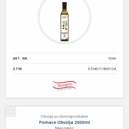
ART. NR.
1046
GTIN
07340111800124
Välj
Olivolja av olivrestprodukter
Olivolja
Pomace Olivolja 2000ml
av
Mesogios
olivrestprodukter