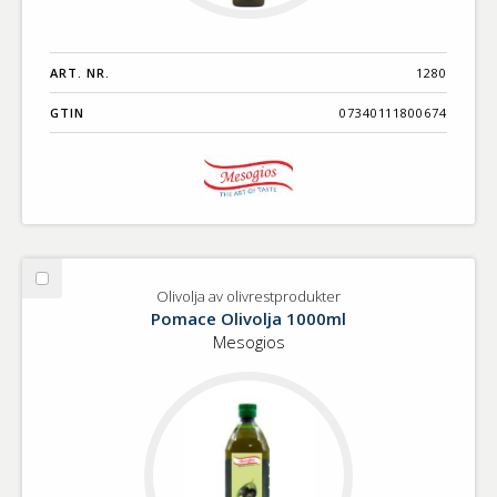
ART. NR.
1280
GTIN
07340111800674
Välj
Olivolja av olivrestprodukter
Olivolja
Pomace Olivolja 1000ml
av
Mesogios
olivrestprodukter