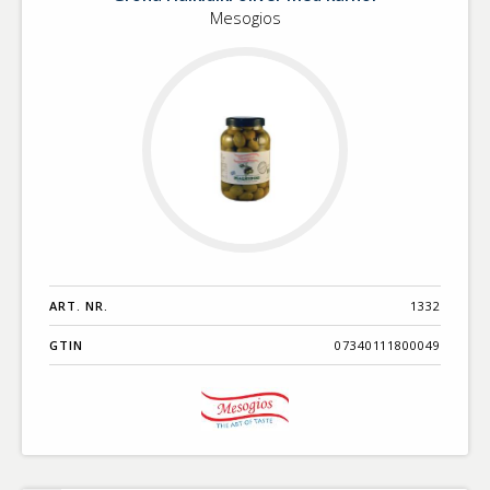
Mesogios
oliver
ART. NR.
1332
GTIN
07340111800049