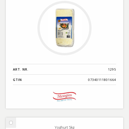
ART. NR.
1295
GTIN
07340111801664
Välj
Yoghurt 5kg