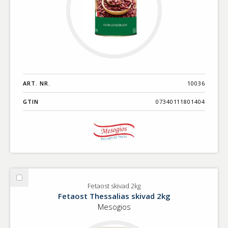
ART. NR.
10036
GTIN
07340111801404
Välj
Fetaost skivad 2kg
Fetaost
Fetaost Thessalias skivad 2kg
skivad
Mesogios
2kg