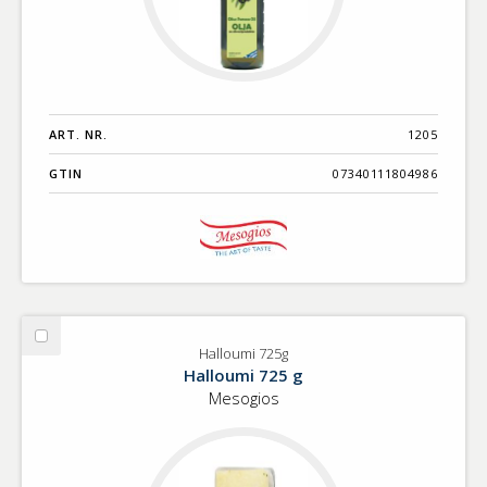
ART. NR.
1205
GTIN
07340111804986
Välj
Halloumi 725g
Halloumi
Halloumi 725 g
725g
Mesogios