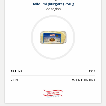
Halloumi
Benämning A-
Halloumi (burgare) 750 g
(burgare)
Ö
Mesogios
750g
Varumärken A-
Ö
Artikelnummer
GTIN
Med bild först
ART. NR.
1319
GTIN
07340111801893