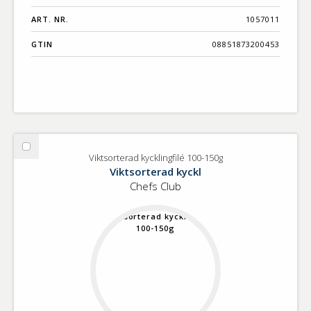
ART. NR.
1057011
GTIN
08851873200453
Välj
Viktsorterad kycklingfilé 100-150g
Viktsorterad
Viktsorterad kyckl
kycklingfilé
Chefs Club
100-
150g