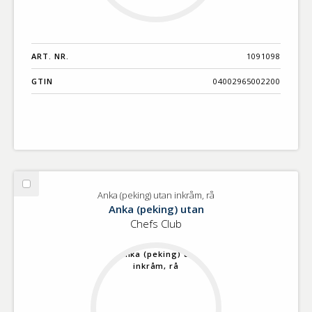
ART. NR.
1091098
GTIN
04002965002200
Välj
Anka (peking) utan inkråm, rå
Anka
Anka (peking) utan
(peking)
Chefs Club
utan
inkråm,
rå