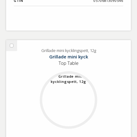
GTIN
05706813090546
Välj
Grillade mini kycklingspett, 12g
Grillade
Grillade mini kyck
mini
Top Table
kycklingspett,
12g