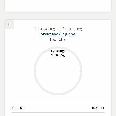
Välj
Stekt kycklinginnerfilé ½ 10-15g
Stekt
Stekt kycklinginne
kycklinginnerfilé
Top Table
½
10-
15g
ART. NR.
1021131