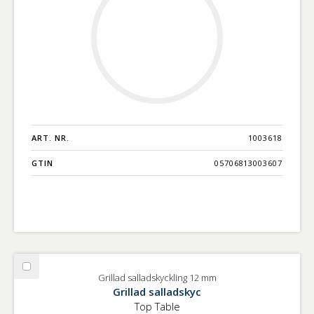
ART. NR.
1003618
GTIN
05706813003607
Välj
Grillad salladskyckling 12 mm
Grillad
Grillad salladskyc
salladskyckling
Top Table
12