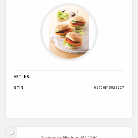
ART. NR.
GTIN
05706813025227
Välj
Pandrad kycklinginnerfilé 30-50