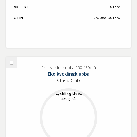
ART. NR.
1013531
GTIN
05706813013521
Välj
Eko kycklingklubba 330-450g rå
Eko
Eko kycklingklubba
kycklingklubba
Chefs Club
330-
450g
rå