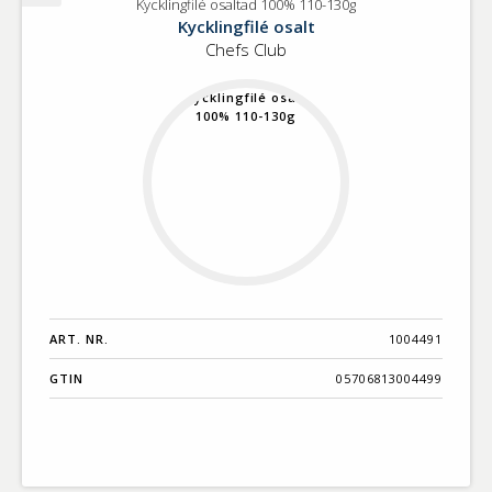
Kycklingfilé osaltad 100% 110-130g
Kycklingfilé
Kycklingfilé osalt
osaltad
Chefs Club
100%
110-
130g
ART. NR.
1004491
GTIN
05706813004499