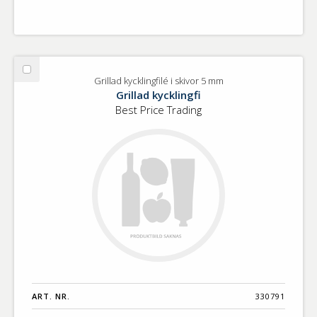
Välj
Grillad kycklingfilé i skivor 5 mm
Grillad
Grillad kycklingfi
kycklingfilé
Best Price Trading
i
skivor
5
mm
ART. NR.
330791