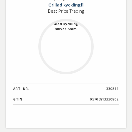
Grillad
Benämning A-
Grillad kycklingfi
kycklingfilé
Ö
Best Price Trading
i
skivor
5mm
Varumärken A-
Ö
Artikelnummer
GTIN
Med bild först
ART. NR.
330811
GTIN
05706813330802