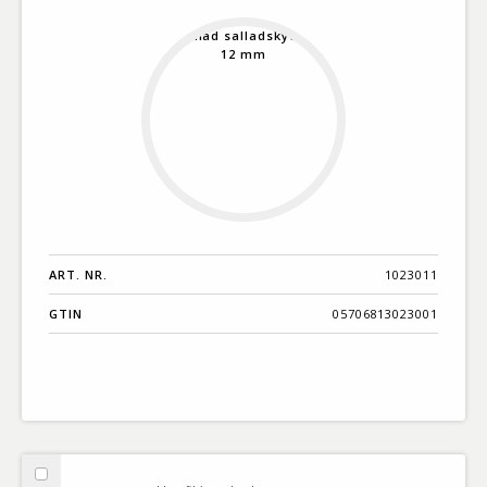
mm
ART. NR.
1023011
GTIN
05706813023001
Välj