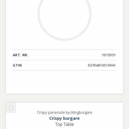
ART. NR.
1013951
GTIN
05706813013941
Välj
Crispy panerade kycklingburgare
Crispy
Crispy burgare
panerade
Top Table
kycklingburgare