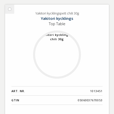
Välj
Yakitori kycklingspett chili 30g
Yakitori
Yakitori kycklings
kycklingspett
Top Table
chili
30g
ART. NR.
1013451
GTIN
05060037670053