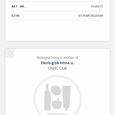
ART. NR.
1020371
GTIN
05706813020369
Välj
Ekologisk höna u. inkråm, rå
Ekologisk
Ekologisk höna u.
höna
Chefs Club
u.
inkråm,
rå