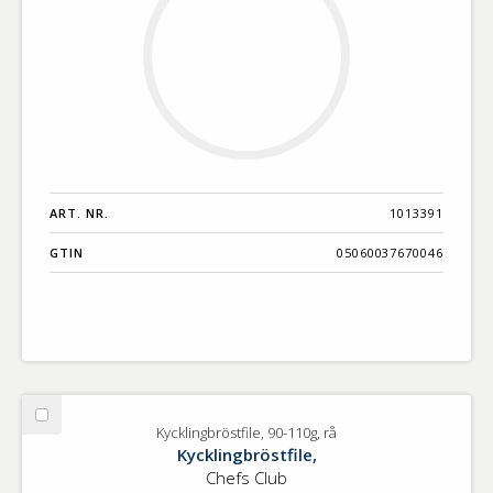
ART. NR.
1013391
GTIN
05060037670046
Välj
Kycklingbröstfile, 90-110g, rå
Kycklingbröstfile,
Kycklingbröstfile,
90-
Chefs Club
110g,