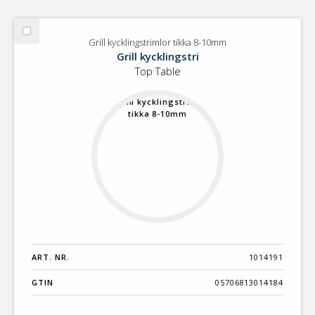
Välj
Grill kycklingstrimlor tikka 8-10mm
Grill
Grill kycklingstri
kycklingstrimlor
Top Table
tikka
8-
10mm
ART. NR.
1014191
GTIN
05706813014184