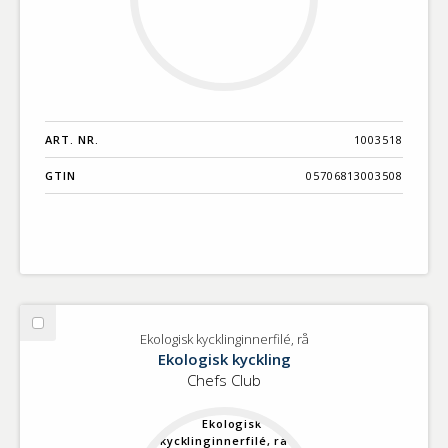
ART. NR.
1003518
GTIN
05706813003508
Välj
Ekologisk kycklinginnerfilé, rå
Ekologisk
Ekologisk kyckling
kycklinginnerfilé,
Chefs Club
rå