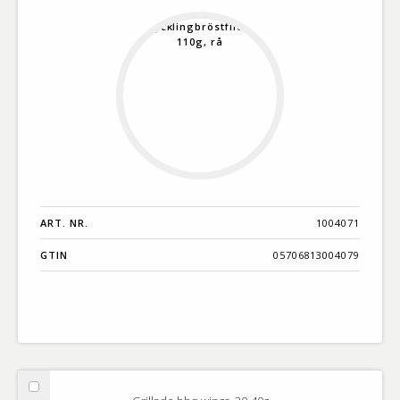
rå
ART. NR.
1004071
GTIN
05706813004079
Välj