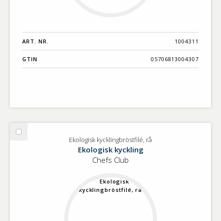
ART. NR.
1004311
GTIN
05706813004307
Välj
Ekologisk kycklingbröstfilé, rå
Ekologisk
Ekologisk kyckling
kycklingbröstfilé,
Chefs Club
rå