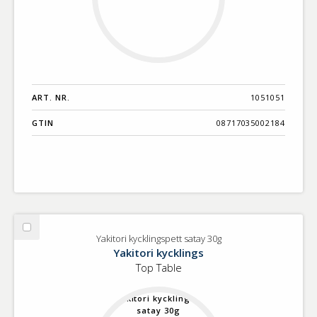
ART. NR.
1051051
GTIN
08717035002184
Välj
Yakitori kycklingspett satay 30g
Yakitori
Yakitori kycklings
kycklingspett
Top Table
satay
30g