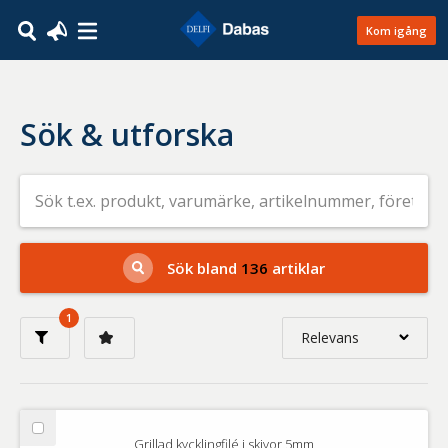
Kom igång
Sök & utforska
Sök
efter
livsmedel
på
t.ex.
produkt,
Sök bland
136
artiklar
varumärke,
artikelnummer,
företag
1
eller
Relevans
GTIN
Relevans
Nyaste
Välj
Grillad kycklingfilé i skivor 5mm