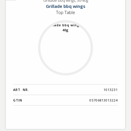
Grillade bbq wings, 30-40g
Grillade
Grillade bbq wings
bbq
Top Table
wings,
30-
40g
ART. NR.
1013231
GTIN
05706813013224