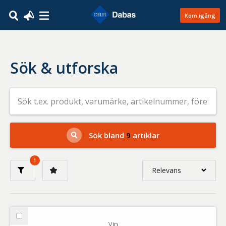
Kom igång
Sök & utforska
Sök
efter
livsmedel
på
t.ex.
produkt,
Sök bland
9
artiklar
varumärke,
artikelnummer,
företag
1
eller
Relevans
GTIN
Relevans
Nyaste
Välj
Vin