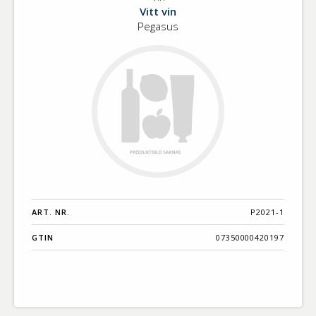
Vin
Benämning A-
Vitt vin
Ö
Pegasus
Varumärken A-
Ö
Artikelnummer
GTIN
Med bild först
ART. NR.
P2021-1
GTIN
07350000420197