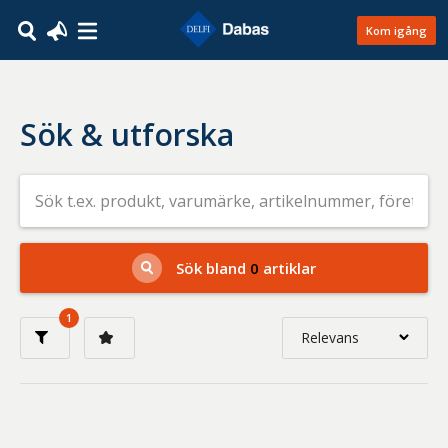
Kom igång
Sök & utforska
Sök
efter
livsmedel
på
t.ex.
produkt,
Sök bland
0
artiklar
varumärke,
artikelnummer,
företag
1
eller
Relevans
GTIN
Relevans
Nyaste