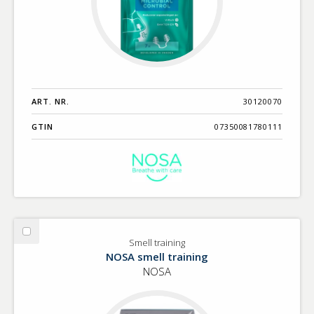
ART. NR.
30120070
GTIN
07350081780111
Välj
Smell training
Smell
NOSA smell training
training
NOSA