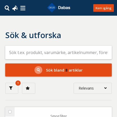
Kom igång
Sök & utforska
Sök
efter
livsmedel
på
t.ex.
produkt,
Sök bland
8
artiklar
varumärke,
artikelnummer,
företag
1
eller
Relevans
GTIN
Relevans
Nyaste
Välj
Smog filter