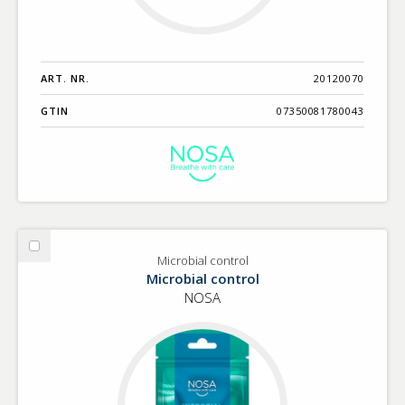
ART. NR.
20120070
GTIN
07350081780043
Välj
Microbial control
Microbial
Microbial control
control
NOSA