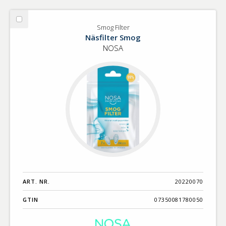
Välj
Smog Filter
Smog
Näsfilter Smog
Filter
NOSA
ART. NR.
20220070
GTIN
07350081780050