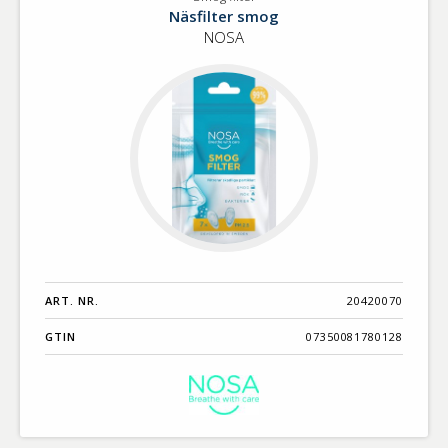
Smog
Benämning A-
Näsfilter smog
filter
Ö
NOSA
Varumärken A-
Ö
Artikelnummer
GTIN
Med bild först
ART. NR.
20420070
GTIN
07350081780128