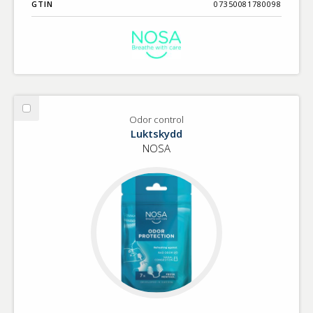
GTIN
07350081780098
Välj
Odor control
Odor
Luktskydd
control
NOSA