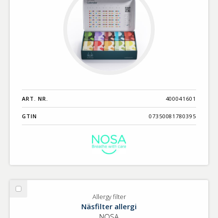
ART. NR.
400041601
GTIN
07350081780395
Välj
Allergy filter
Allergy
Näsfilter allergi
filter
NOSA