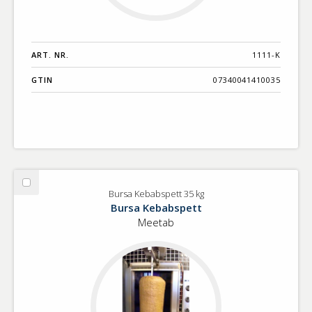
ART. NR.
1111-K
GTIN
07340041410035
Välj
Bursa Kebabspett 35 kg
Bursa
Bursa Kebabspett
Kebabspett
Meetab
35
kg