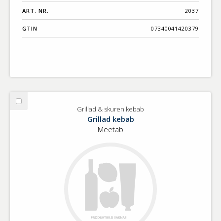
ART. NR.
2037
GTIN
07340041420379
Välj
Grillad & skuren kebab
Grillad
Grillad kebab
&
Meetab
skuren
kebab