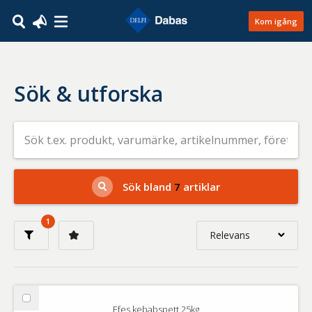
Kom igång
Sök & utforska
Sök
efter
livsmedel
på
t.ex.
produkt,
Sök bland
7
artiklar
varumärke,
artikelnummer,
företag
1
eller
Relevans
GTIN
Relevans
Nyaste
Välj
Efes kebabspett 25kg