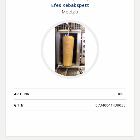
Efes
Benämning A-
Efes Kebabspett
kebabspett
Ö
Meetab
25kg
Varumärken A-
Ö
Artikelnummer
GTIN
Med bild först
ART. NR.
3003
GTIN
07340041430033