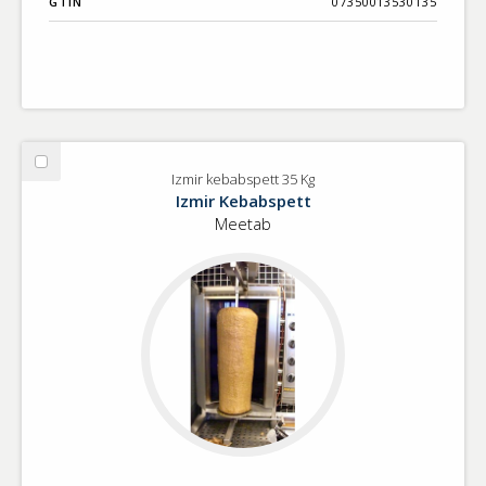
GTIN
07350013530135
Välj
Izmir kebabspett 35 Kg
Izmir
Izmir Kebabspett
kebabspett
Meetab
35
Kg