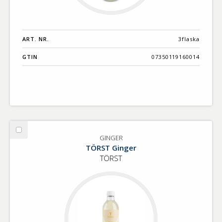
ART. NR.
3flaska
GTIN
07350119160014
Välj
GINGER
GINGER
TÖRST Ginger
TÖRST