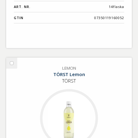
ART. NR.
14flaska
GTIN
07350119160052
Välj
LEMON
LEMON
TÖRST Lemon
TÖRST