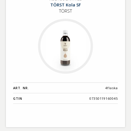
KOLA
Benämning A-
TÖRST Kola SF
SUGAR
Ö
TÖRST
FREE
Varumärken A-
Ö
Artikelnummer
GTIN
Med bild först
ART. NR.
4flaska
GTIN
07350119160045