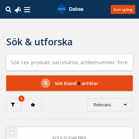
Kom igång
Sök & utforska
Sök
efter
livsmedel
på
t.ex.
produkt,
Sök bland
8
artiklar
varumärke,
artikelnummer,
företag
1
eller
Relevans
GTIN
Relevans
Nyaste
Välj
KOLA SUGAR FREE