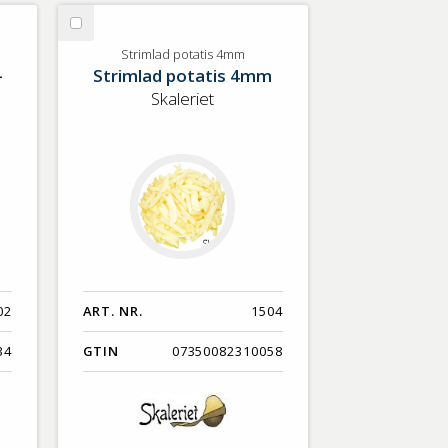
Nyaste
Välj
Benämning A-Ö
Strimlad
Strimlad potatis 4mm
-
Strimlad potatis 4mm
potatis
Varumärken A-Ö
4mm
Skaleriet
Artikelnummer
GTIN
Med bild först
02
ART. NR.
1504
34
GTIN
07350082310058