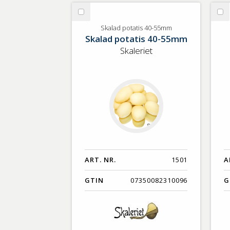
GTIN
Välj
Vä
Skalad
Fä
Skalad potatis 40-55mm
Skalad potatis 40-55mm
potatis
40-
Skaleriet
55mm
ART. NR.
1501
A
GTIN
07350082310096
G