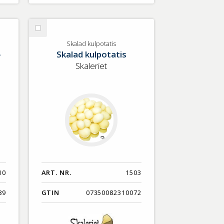
Välj
Skalad
Skalad kulpotatis
-
Skalad kulpotatis
kulpotatis
Skaleriet
10
ART. NR.
1503
89
GTIN
07350082310072