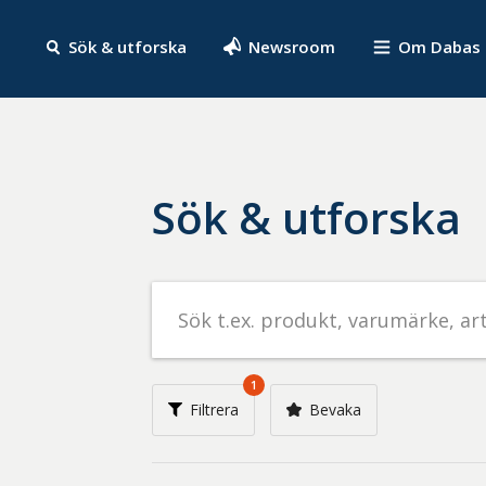
Sök & utforska
Newsroom
Om Dabas
Sök & utforska
Sök
efter
livsmedel
på
1
t.ex.
Filtrera
Bevaka
produkt,
varumärke,
artikelnummer,
företag
eller