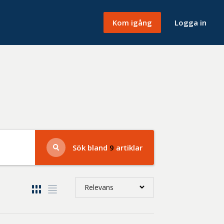
Kom igång
Logga in
Sök bland
9
artiklar
Relevans
Relevans