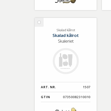
Välj
Skalad
Skalad kålrot
Skalad kålrot
kålrot
Skaleriet
ART. NR.
1507
GTIN
07350082310010