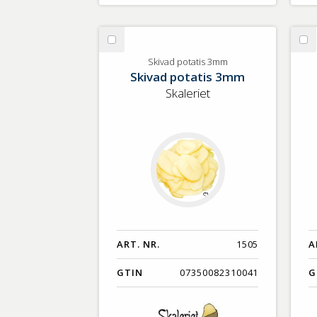
Välj
Vä
Skivad
Sk
Skivad potatis 3mm
Skivad potatis 3mm
potatis
mo
3mm
Skaleriet
ART. NR.
1505
A
GTIN
07350082310041
G