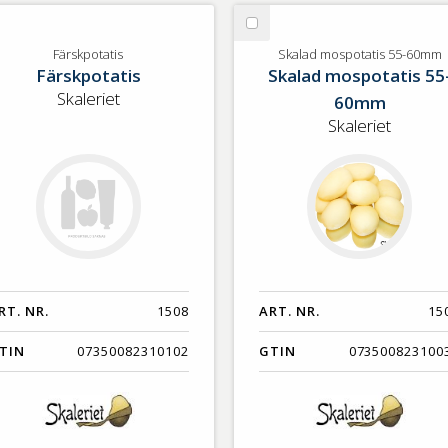
lj
Välj
rskpotatis
Skalad
Färskpotatis
Skalad mospotatis 55-60mm
Färskpotatis
Skalad mospotatis 55
mospotatis
55-
Skaleriet
60mm
60mm
Skaleriet
RT. NR.
1508
ART. NR.
15
TIN
07350082310102
GTIN
073500823100