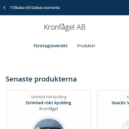
Tillbaka till Dabas startsida
Kronfågel AB
Företagsöversikt
Produkter
Senaste produkterna
Strimlad rökt kyckling
K
Strimlad rökt kyckling
Snacks V
Kronfågel