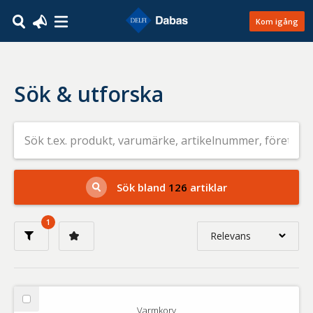
Kom igång
Sök & utforska
Sök
efter
livsmedel
på
t.ex.
produkt,
Sök bland
126
artiklar
varumärke,
artikelnummer,
företag
1
eller
Relevans
GTIN
Relevans
Nyaste
Välj
Varmkorv