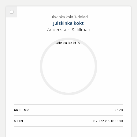
Välj
Julskinka kokt 3-delad
Julskinka
Julskinka kokt
kokt
Andersson & Tillman
3-
delad
ART. NR.
9120
GTIN
02372715100008