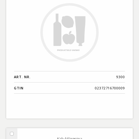
ART. NR.
9300
GTIN
02372716700009
Välj
Kalv Märgpipa