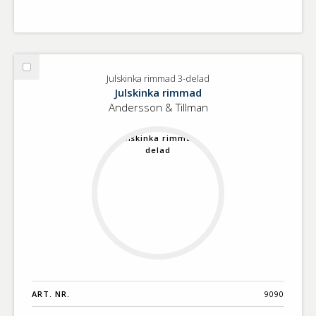
Välj
Julskinka rimmad 3-delad
Julskinka
Julskinka rimmad
rimmad
Andersson & Tillman
3-
delad
ART. NR.
9090