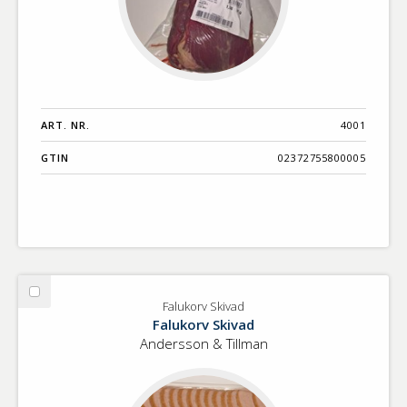
ART. NR.
4001
GTIN
02372755800005
Välj
Falukorv Skivad
Falukorv
Falukorv Skivad
Skivad
Andersson & Tillman