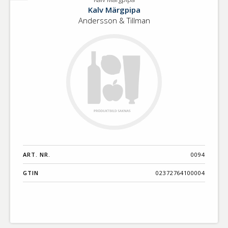
Kalv
Kalv Märgpipa
Märgpipa
Andersson & Tillman
ART. NR.
0094
GTIN
02372764100004