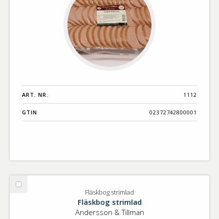
ART. NR.
1112
GTIN
02372742800001
Välj
Fläskbog strimlad
Fläskbog
Fläskbog strimlad
strimlad
Andersson & Tillman