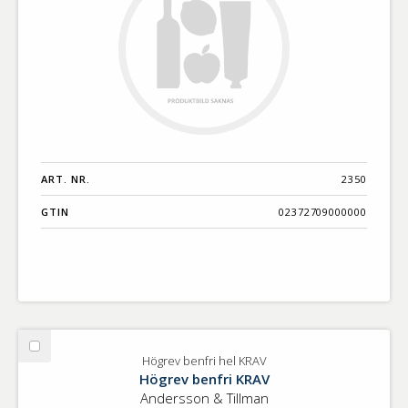
ART. NR.
2350
GTIN
02372709000000
Välj
Högrev benfri hel KRAV
Högrev
Högrev benfri KRAV
benfri
Andersson & Tillman
hel