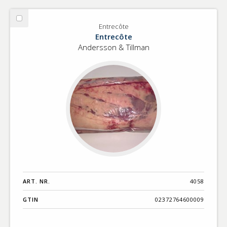
Välj
Entrecôte
Entrecôte
Entrecôte
Andersson & Tillman
ART. NR.
4058
GTIN
02372764600009