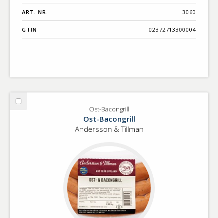
ART. NR.
3060
GTIN
02372713300004
Välj
Ost-Bacongrill
Ost-
Ost-Bacongrill
Bacongrill
Andersson & Tillman