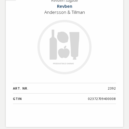
Revben Sågade
Revben
Revben
Sågade
Andersson & Tillman
ART. NR.
2392
GTIN
02372709400008