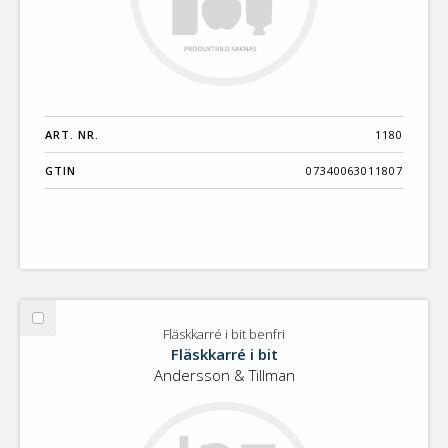
ART. NR.
1180
GTIN
07340063011807
Välj
Fläskkarré i bit benfri
Fläskkarré
Fläskkarré i bit
i
Andersson & Tillman
bit
benfri