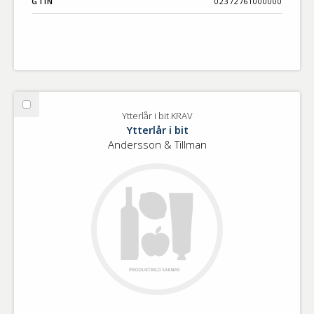
GTIN
02372761000000
Välj
Ytterlår i bit KRAV
Ytterlår
Ytterlår i bit
i
Andersson & Tillman
bit
KRAV