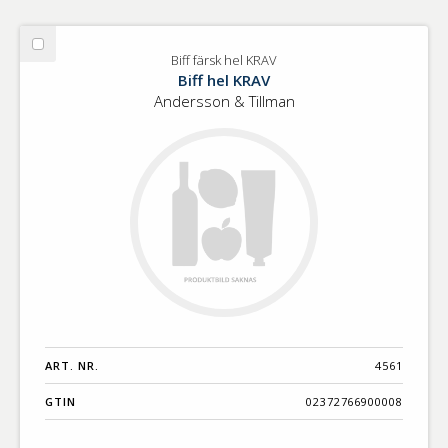
Välj
Biff färsk hel KRAV
Biff
Biff hel KRAV
färsk
Andersson & Tillman
hel
KRAV
ART. NR.
4561
GTIN
02372766900008