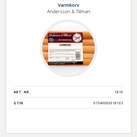
Varmkorv
Benämning A-
Varmkorv
Ö
Andersson & Tillman
Varumärken A-
Ö
Artikelnummer
GTIN
Med bild först
ART. NR.
1810
GTIN
07340063018103