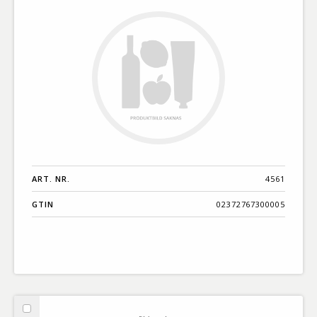
KRAV
ART. NR.
4561
GTIN
02372767300005
Välj