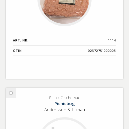
ART. NR.
1114
GTIN
02372751000003
Välj
Picnic fäsk hel vac
Picnic
Picnicbog
fäsk
Andersson & Tillman
hel
vac