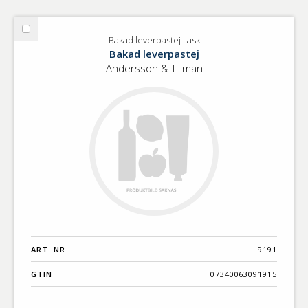
Välj
Bakad leverpastej i ask
Bakad
Bakad leverpastej
leverpastej
Andersson & Tillman
i
ask
ART. NR.
9191
GTIN
07340063091915