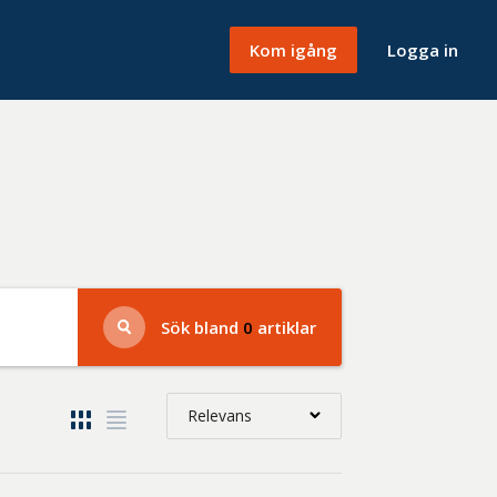
Kom igång
Logga in
Sök bland
0
artiklar
Relevans
Relevans