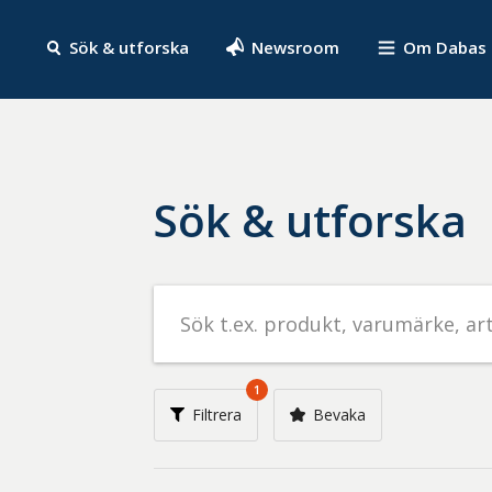
Sök & utforska
Newsroom
Om Dabas
Sök & utforska
Sök
efter
livsmedel
på
1
t.ex.
Filtrera
Bevaka
produkt,
varumärke,
artikelnummer,
företag
eller