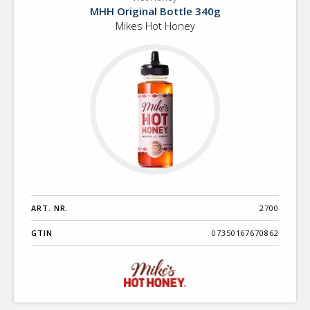
Hot
Benämning A-
MHH Original Bottle 340g
Honey
Ö
Mikes Hot Honey
Varumärken A-
Ö
Artikelnummer
GTIN
Med bild först
ART. NR.
2700
GTIN
07350167670862