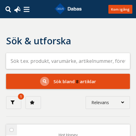
Kom igång
Sök & utforska
Sök
efter
livsmedel
på
t.ex.
produkt,
Sök bland
8
artiklar
varumärke,
artikelnummer,
företag
1
eller
Relevans
GTIN
Relevans
Nyaste
Välj
Hot Honey