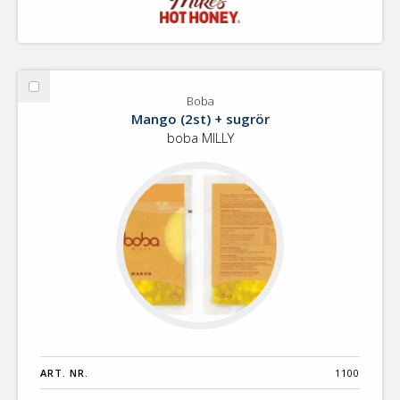
Välj
Boba
Boba
Mango (2st) + sugrör
boba MILLY
ART. NR.
1100