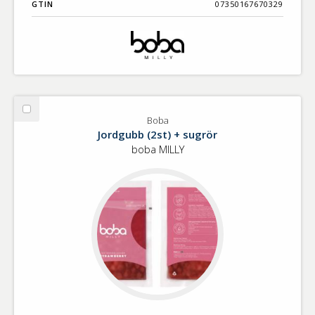
GTIN
07350167670329
Välj
Boba
Boba
Jordgubb (2st) + sugrör
boba MILLY