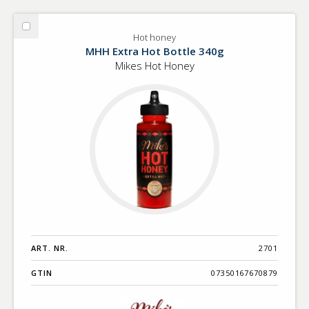
Välj
Hot honey
Hot
MHH Extra Hot Bottle 340g
honey
Mikes Hot Honey
ART. NR.
2701
GTIN
07350167670879