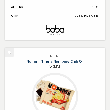
ART. NR.
1101
GTIN
07350167670343
Välj
Nudlar
Nudlar
Nommii Tingly Numbing Chili Oil
NOMMii