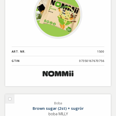
ART. NR.
1500
GTIN
07350167670756
Välj
Boba
Boba
Brown sugar (2st) + sugrör
boba MILLY