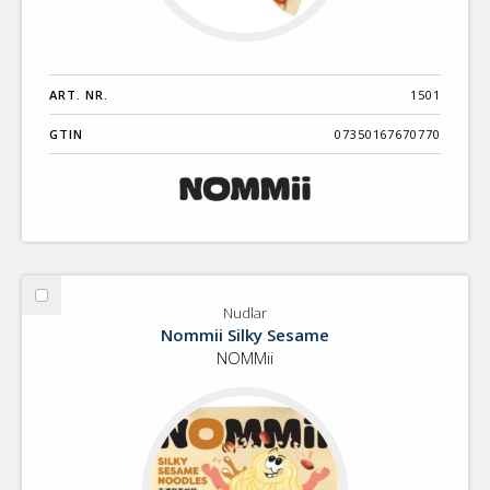
ART. NR.
1501
GTIN
07350167670770
Välj
Nudlar
Nudlar
Nommii Silky Sesame
NOMMii