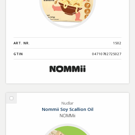
ART. NR.
1502
GTIN
04710782725027
Välj
Nudlar
Nudlar
Nommii Soy Scallion Oil
NOMMii