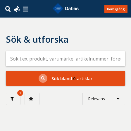
Kom igång
Sök & utforska
Sök
efter
livsmedel
på
t.ex.
produkt,
Sök bland
0
artiklar
varumärke,
artikelnummer,
företag
1
eller
Relevans
GTIN
Relevans
Nyaste