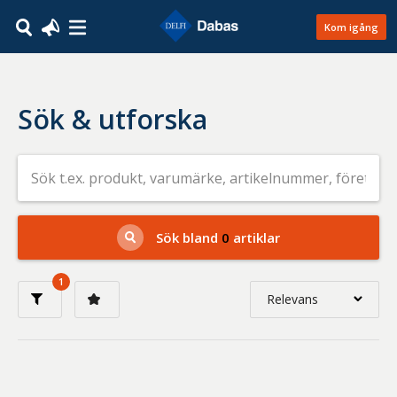
Kom igång
Sök & utforska
Sök
efter
livsmedel
på
t.ex.
produkt,
Sök bland
0
artiklar
varumärke,
artikelnummer,
företag
1
eller
Relevans
GTIN
Relevans
Nyaste