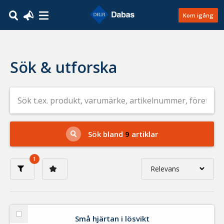
Kom igång
Sök & utforska
Sök
efter
livsmedel
på
t.ex.
produkt,
Sök bland
9
artiklar
varumärke,
artikelnummer,
företag
1
eller
Relevans
GTIN
Relevans
Nyaste
Små hjärtan i lösvikt
Välj