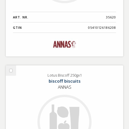
ART. NR.
35620
GTIN
05410126186208
Välj
Lotus Biscoff 250gx1
Lotus
biscoff biscuits
Biscoff
ANNAS
250gx1