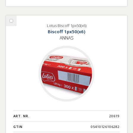
Välj
Lotus Biscoff 1px50(x6)
Lotus
Biscoff 1px50(x6)
Biscoff
ANNAS
1px50(x6)
ART. NR.
20619
GTIN
05410126106282