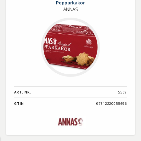
Pepparkakor
pepparkakor
ANNAS
OOH
ART. NR.
5569
GTIN
07312220055696