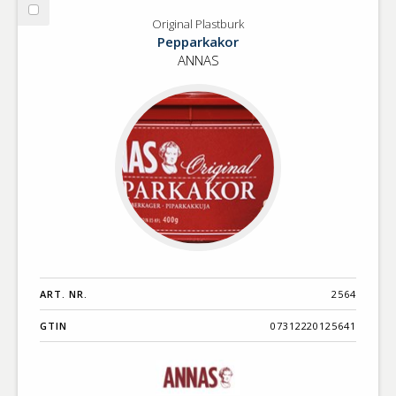
Välj
Original Plastburk
Original
Pepparkakor
Plastburk
ANNAS
ART. NR.
2564
GTIN
07312220125641