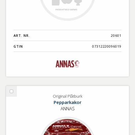
ART. NR.
20601
GTIN
07312220096019
Välj
Original Plåtburk
Original
Pepparkakor
Plåtburk
ANNAS