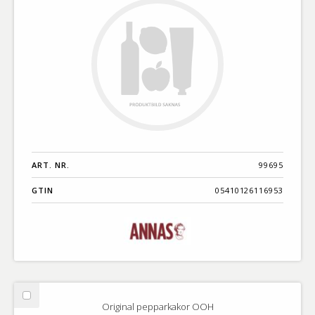
ART. NR.
99695
GTIN
05410126116953
Välj
Original pepparkakor OOH
Original