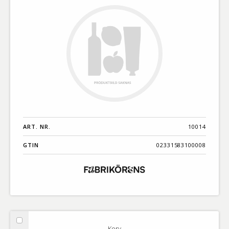
ART. NR.
10014
GTIN
02331583100008
Välj
Korv