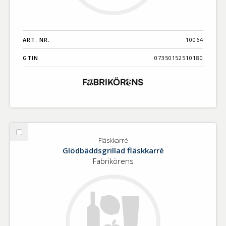
ART. NR.
10064
GTIN
07350152510180
Välj
Fläskkarré
Fläskkarré
Glödbäddsgrillad fläskkarré
Fabrikörens