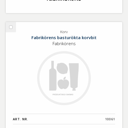
Välj
Korv
Korv
Fabrikörens basturökta korvbit
Fabrikörens
ART. NR.
10061