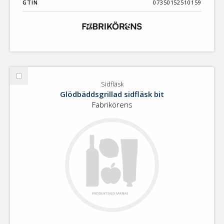
GTIN
07350152510159
Välj
Sidfläsk
Sidfläsk
Glödbäddsgrillad sidfläsk bit
Fabrikörens