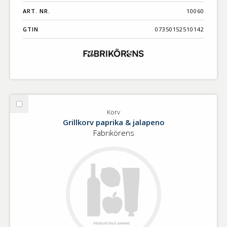
ART. NR.
10060
GTIN
07350152510142
Välj
Korv
Korv
Grillkorv paprika & jalapeno
Fabrikörens