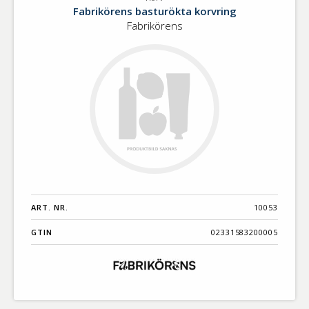
Korv
Benämning A-
Fabrikörens basturökta korvring
Ö
Fabrikörens
Varumärken A-
Ö
Artikelnummer
GTIN
Med bild först
ART. NR.
10053
GTIN
02331583200005