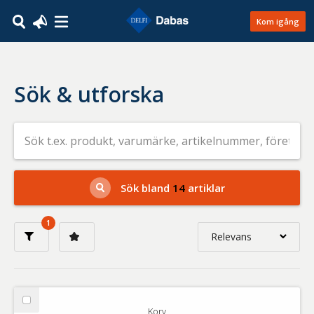
Kom igång
Sök & utforska
Sök
efter
livsmedel
på
t.ex.
produkt,
Sök bland
14
artiklar
varumärke,
artikelnummer,
företag
1
eller
Relevans
GTIN
Relevans
Nyaste
Välj
Korv