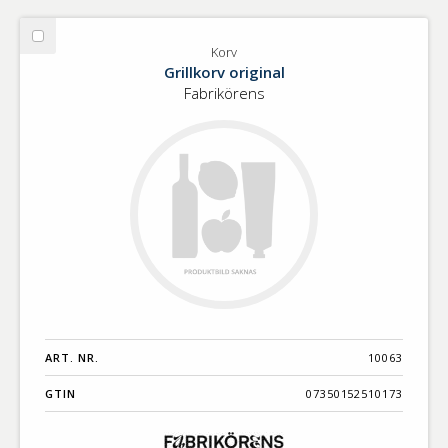
Välj
Korv
Korv
Grillkorv original
Fabrikörens
ART. NR.
10063
GTIN
07350152510173