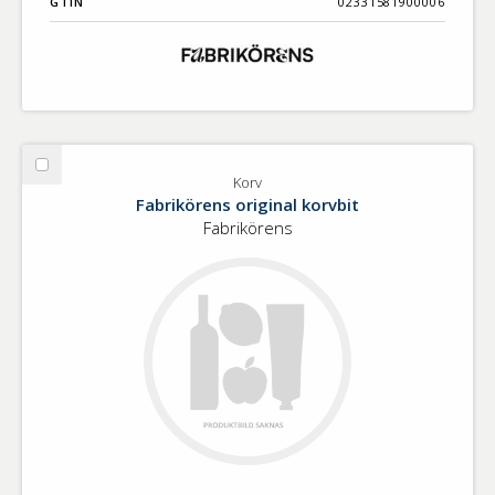
GTIN
02331581900006
Välj
Korv
Korv
Fabrikörens original korvbit
Fabrikörens