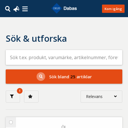
Kom igång
Sök & utforska
Sök
efter
livsmedel
på
t.ex.
produkt,
Sök bland
25
artiklar
varumärke,
artikelnummer,
företag
1
eller
Relevans
GTIN
Relevans
Nyaste
Välj
ÖL