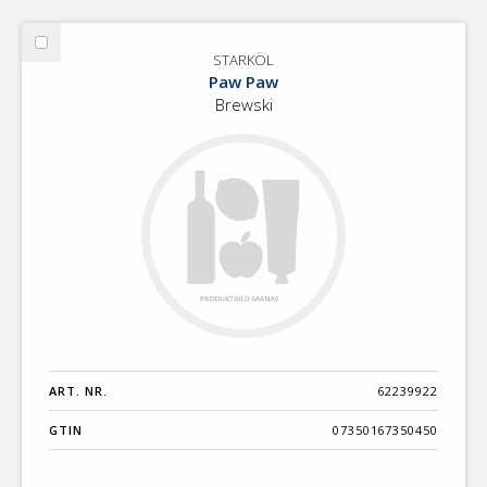
Välj
STARKÖL
STARKÖL
Paw Paw
Brewski
ART. NR.
62239922
GTIN
07350167350450