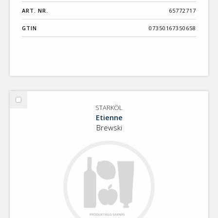
ART. NR.
65772717
GTIN
07350167350658
Välj
STARKÖL
STARKÖL
Etienne
Brewski