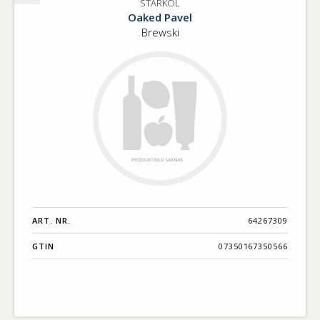
STARKÖL
STARKÖL
Oaked Pavel
Brewski
ART. NR.
64267309
GTIN
07350167350566