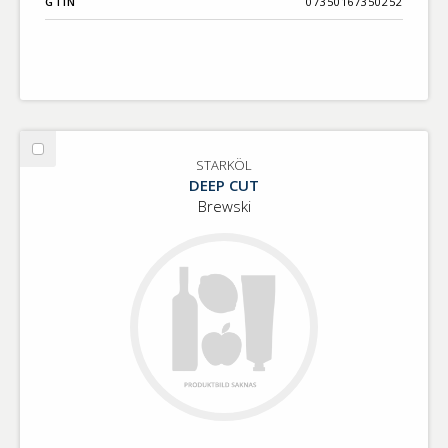
GTIN
07350167350252
Välj
STARKÖL
STARKÖL
DEEP CUT
Brewski