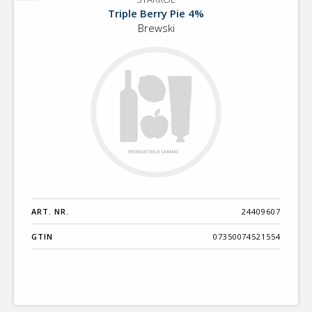
STARKÖL
Triple Berry Pie 4%
Brewski
ART. NR.
24409607
GTIN
07350074521554