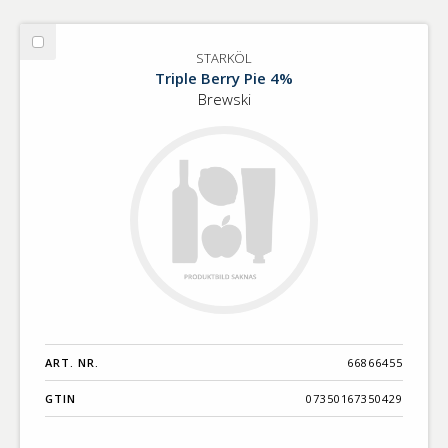
Välj
STARKÖL
STARKÖL
Triple Berry Pie 4%
Brewski
ART. NR.
66866455
GTIN
07350167350429