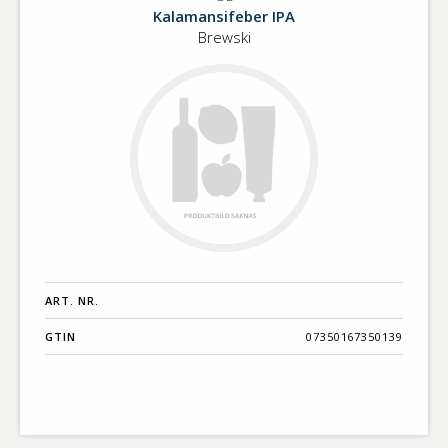
ÖL
Benämning A-
Kalamansifeber IPA
Ö
Brewski
Varumärken A-
Ö
Artikelnummer
GTIN
Med bild först
ART. NR.
GTIN
07350167350139