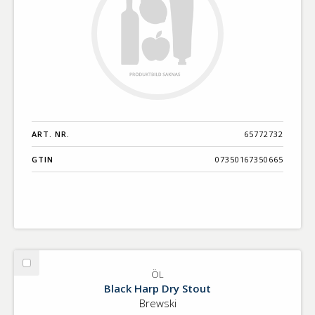
ART. NR.
65772732
GTIN
07350167350665
Välj
ÖL
ÖL
Black Harp Dry Stout
Brewski