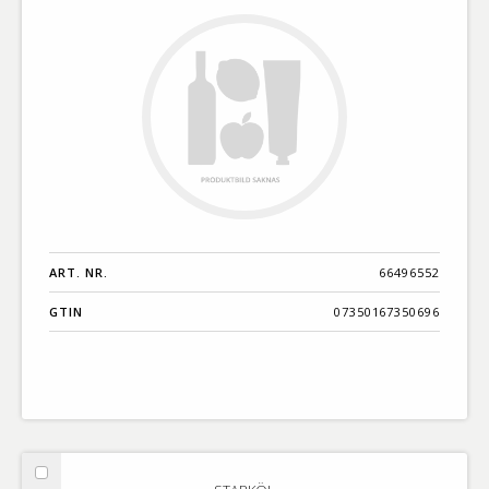
ART. NR.
66496552
GTIN
07350167350696
Välj