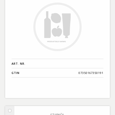
ART. NR.
GTIN
07350167350191
Välj
STARKÖL