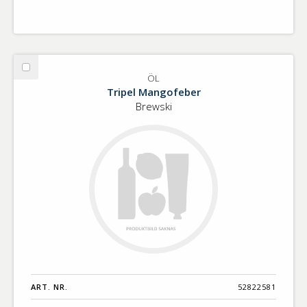
Välj
ÖL
ÖL
Tripel Mangofeber
Brewski
ART. NR.
52822581