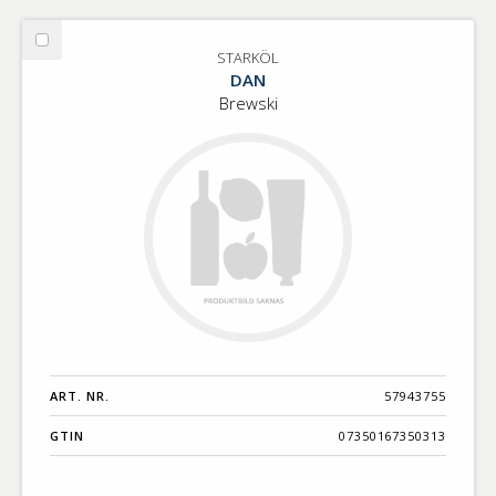
Välj
STARKÖL
STARKÖL
DAN
Brewski
ART. NR.
57943755
GTIN
07350167350313