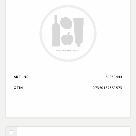
ART. NR.
64230444
GTIN
07350167350573
Välj