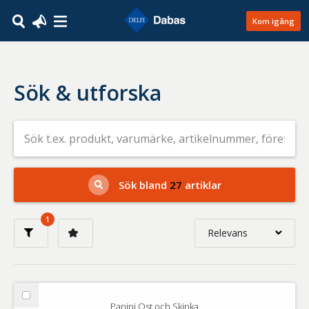
Kom igång
Sök & utforska
Sök
efter
livsmedel
på
t.ex.
produkt,
Sök bland
27
artiklar
varumärke,
artikelnummer,
företag
1
eller
Relevans
GTIN
Relevans
Nyaste
Välj
Panini Ost och Skinka