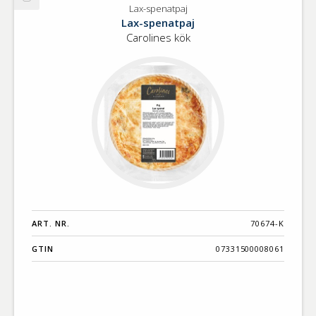
Välj
Lax-spenatpaj
Lax-
Lax-spenatpaj
spenatpaj
Carolines kök
ART. NR.
70674-K
GTIN
07331500008061