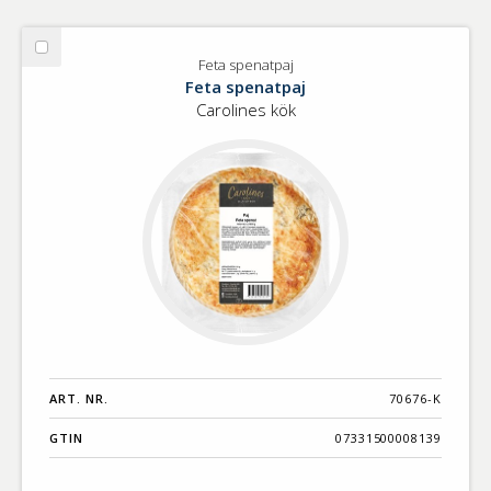
Välj
Feta spenatpaj
Feta
Feta spenatpaj
spenatpaj
Carolines kök
ART. NR.
70676-K
GTIN
07331500008139