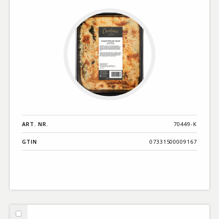
lasagne
ART. NR.
70449-K
GTIN
07331500009167
Välj