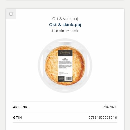
Välj
Ost & skink-paj
Ost
Ost & skink-paj
&
Carolines kök
skink-
paj
ART. NR.
70670-K
GTIN
07331500008016