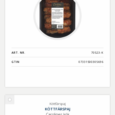
ART. NR.
70523-K
GTIN
07331500305696
Välj
Köttfärspaj
Köttfärspaj
KÖTTFÄRSPAJ
Carolines kök