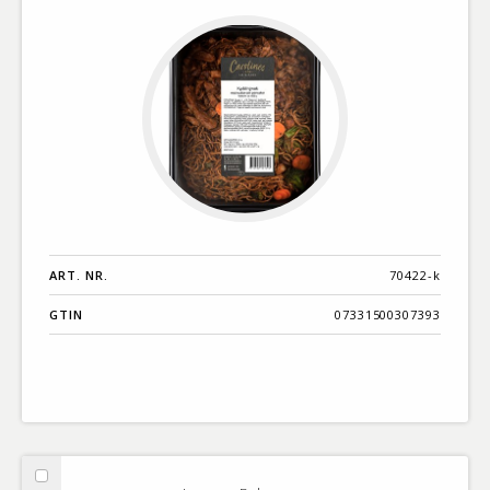
ART. NR.
70422-k
GTIN
07331500307393
Välj