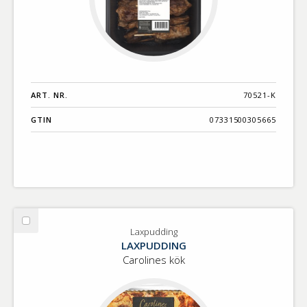
ART. NR.
70521-K
GTIN
07331500305665
Välj
Laxpudding
Laxpudding
LAXPUDDING
Carolines kök