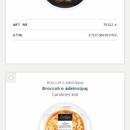
ART. NR.
70522-k
GTIN
07331500305702
Välj
Broccoli o ädelostpaj
Broccoli
Broccoli o ädelostpaj
o
Carolines kök
ädelostpaj