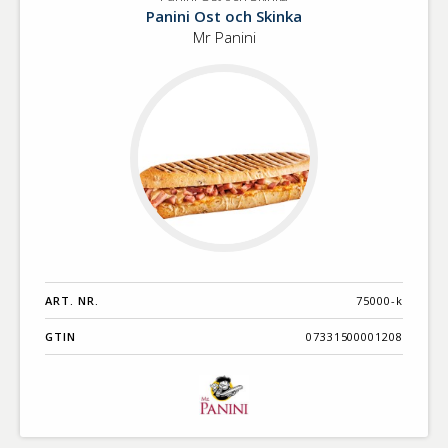
Panini
Benämning A-
Panini Ost och Skinka
Ost
Ö
Mr Panini
och
Skinka
Varumärken A-
Ö
Artikelnummer
GTIN
Med bild först
ART. NR.
75000-k
GTIN
07331500001208