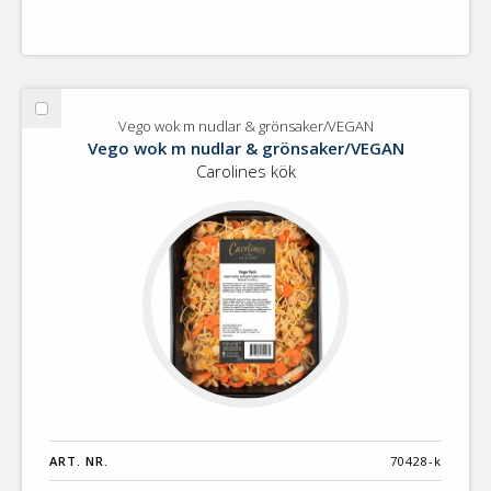
Välj
Vego wok m nudlar & grönsaker/VEGAN
Vego
Vego wok m nudlar & grönsaker/VEGAN
wok
Carolines kök
m
nudlar
&
grönsaker/VEGAN
ART. NR.
70428-k