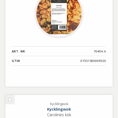
ART. NR.
70406-k
GTIN
07331500009020
Välj
Kycklingwok
Kycklingwok
Kycklingwok
Carolines kök