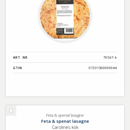
ART. NR.
70567-k
GTIN
07331500009044
Välj
Feta & spenat lasagne
Feta
Feta & spenat lasagne
&
Carolines kök
spenat