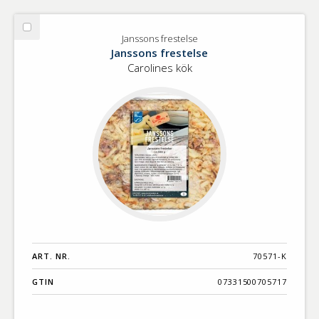
Välj
Janssons frestelse
Janssons
Janssons frestelse
frestelse
Carolines kök
ART. NR.
70571-K
GTIN
07331500705717