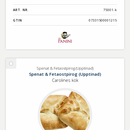
ART. NR.
75001-k
GTIN
07331500001215
Välj
Spenat & Fetaostpirog (Upptinad)
Spenat
Spenat & Fetaostpirog (Upptinad)
&
Carolines kök
Fetaostpirog
(Upptinad)