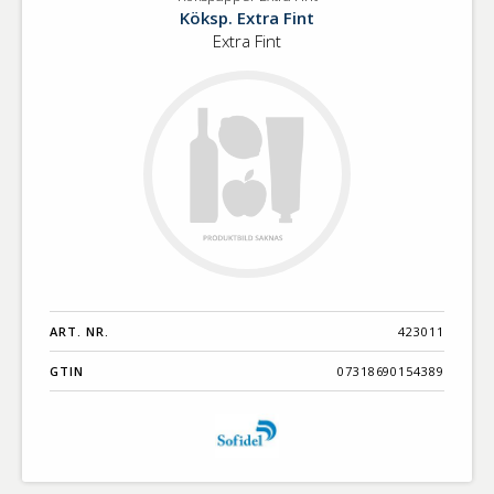
Kökspapper
Benämning A-
Köksp. Extra Fint
Extra
Ö
Extra Fint
Fint
Varumärken A-
Ö
Artikelnummer
GTIN
Med bild först
ART. NR.
423011
GTIN
07318690154389