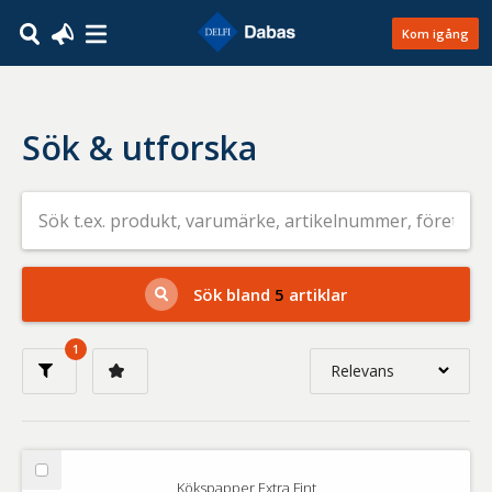
Kom igång
Sök & utforska
Sök
efter
livsmedel
på
t.ex.
produkt,
Sök bland
5
artiklar
varumärke,
artikelnummer,
företag
1
eller
Relevans
GTIN
Relevans
Nyaste
Välj
Kökspapper Extra Fint