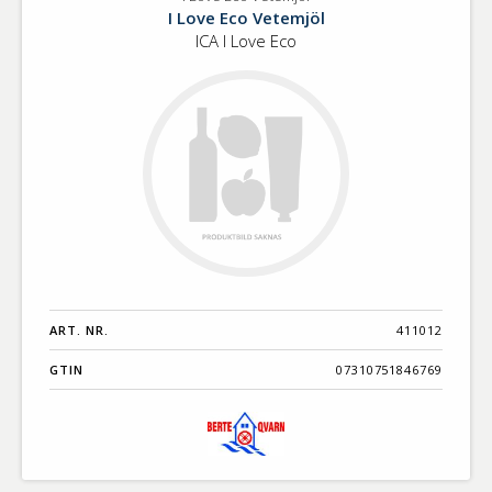
I
Benämning A-
I Love Eco Vetemjöl
Love
Ö
ICA I Love Eco
Eco
Vetemjöl
Varumärken A-
Ö
Artikelnummer
GTIN
Med bild först
ART. NR.
411012
GTIN
07310751846769