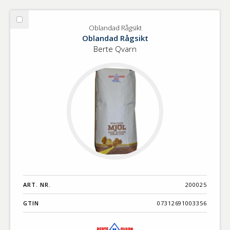
Välj
Oblandad Rågsikt
Oblandad
Oblandad Rågsikt
Rågsikt
Berte Qvarn
ART. NR.
200025
GTIN
07312691003356