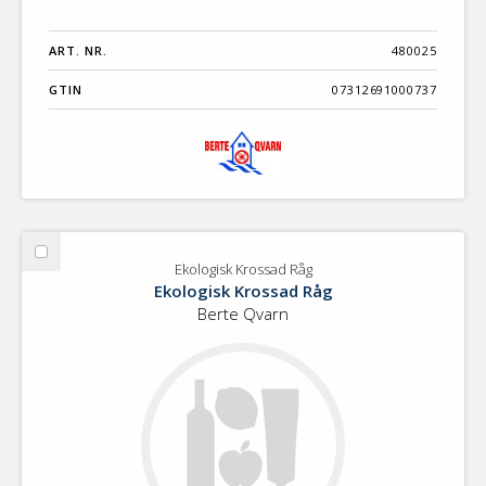
ART. NR.
480025
GTIN
07312691000737
Välj
Ekologisk Krossad Råg
Ekologisk
Ekologisk Krossad Råg
Krossad
Berte Qvarn
Råg