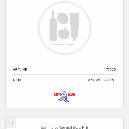
ART. NR.
170025
GTIN
07312691000751
Välj
Sammalet Rågmjöl Extra Fint