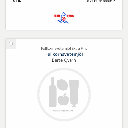
GTIN
07312691000812
Välj
Fullkornsvetemjöl Extra Fint
Fullkornsvetemjöl
Fullkornsvetemjöl
Extra
Berte Qvarn
Fint