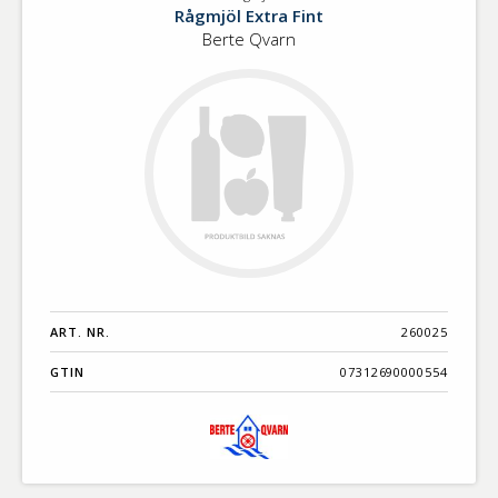
Sammalet
Rågmjöl Extra Fint
Rågmjöl
Berte Qvarn
Extra
Fint
ART. NR.
260025
GTIN
07312690000554