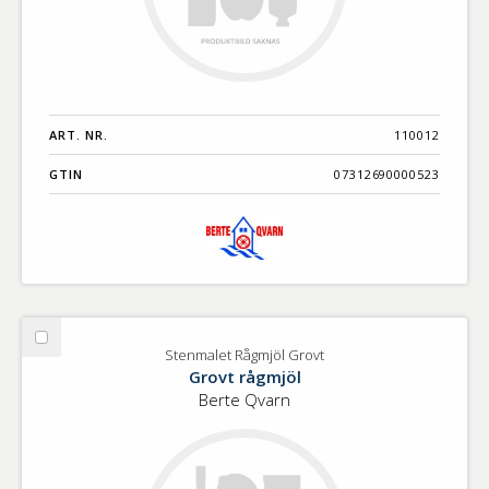
ART. NR.
110012
GTIN
07312690000523
Välj
Stenmalet Rågmjöl Grovt
Stenmalet
Grovt rågmjöl
Rågmjöl
Berte Qvarn
Grovt