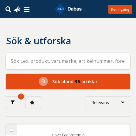
Kom igång
Sök & utforska
Sök
efter
livsmedel
på
t.ex.
produkt,
Sök bland
36
artiklar
varumärke,
artikelnummer,
företag
1
eller
Relevans
GTIN
Relevans
Nyaste
Välj
I Love Eco Vetemjöl