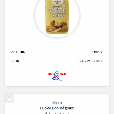
ART. NR.
410012
GTIN
07312691001093
Välj
Rågsikt
Rågsikt
I Love Eco Rågsikt
ICA I Love Eco