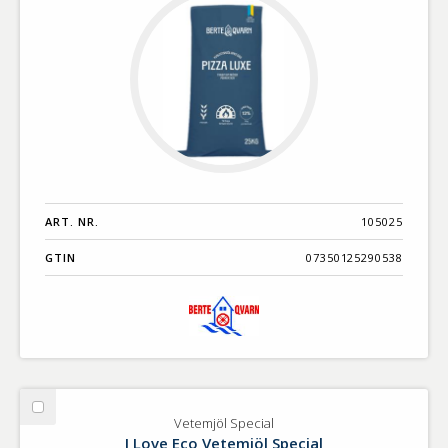
ART. NR.
105025
GTIN
07350125290538
Välj
Vetemjöl Special
Vetemjöl
I Love Eco Vetemjöl Special
Special