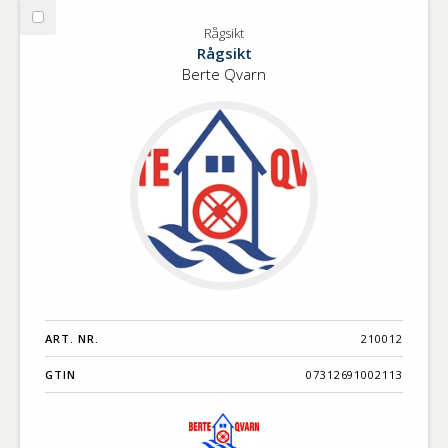
Välj
Rågsikt
Rågsikt
Rågsikt
Berte Qvarn
ART. NR.
210012
GTIN
07312691002113