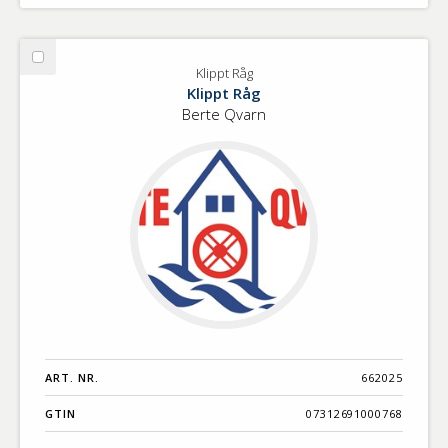
Välj
Klippt Råg
Klippt
Klippt Råg
Råg
Berte Qvarn
ART. NR.
662025
GTIN
07312691000768