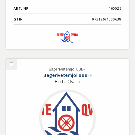
ART. NR.
160025
GTIN
07312691000638
Välj
Bagerivetemjöl BBB-F
Bagerivetemjöl
Bagerivetemjöl BBB-F
BBB-
Berte Qvarn
F