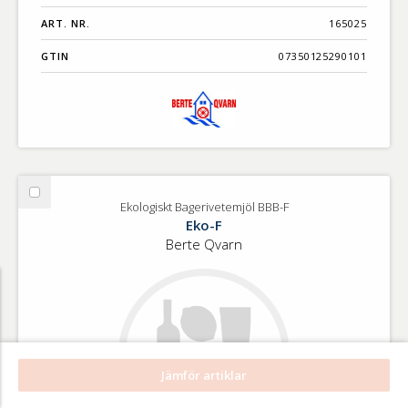
ART. NR.
165025
GTIN
07350125290101
Välj
Ekologiskt Bagerivetemjöl BBB-F
Ekologiskt
Eko-F
Bagerivetemjöl
Berte Qvarn
BBB-
F
Jämför artiklar