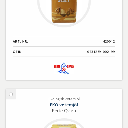
ART. NR.
420012
GTIN
07312691002199
Välj
Ekologisk Vetemjöl
Ekologisk
EKO vetemjöl
Vetemjöl
Berte Qvarn