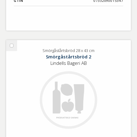
GTIN
07332090015347
Välj
Smörgåstårtsbröd 28 x 43 cm
Smörgåstårtsbröd
Smörgåstårtsbröd 2
28
Lindells Bageri AB
x
43
cm