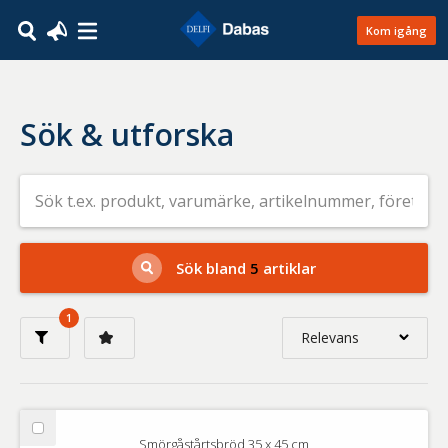
Kom igång
Sök & utforska
Sök
efter
livsmedel
på
t.ex.
produkt,
Sök bland
5
artiklar
varumärke,
artikelnummer,
företag
1
eller
Relevans
GTIN
Relevans
Nyaste
Välj
Smörgåstårtsbröd 35 x 45 cm