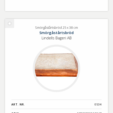
Välj
Smörgåstårtsbröd 25 x 38 cm
Smörgåstårtsbröd
Smörgåstårtsbröd
25
Lindells Bageri AB
x
38
cm
ART. NR.
0534