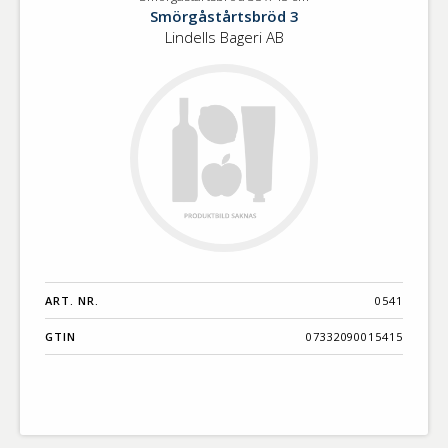
Smörgåstårtsbröd
Benämning A-
Smörgåstårtsbröd 3
35
Ö
Lindells Bageri AB
x
45
cm
Varumärken A-
Ö
Artikelnummer
GTIN
Med bild först
ART. NR.
0541
GTIN
07332090015415