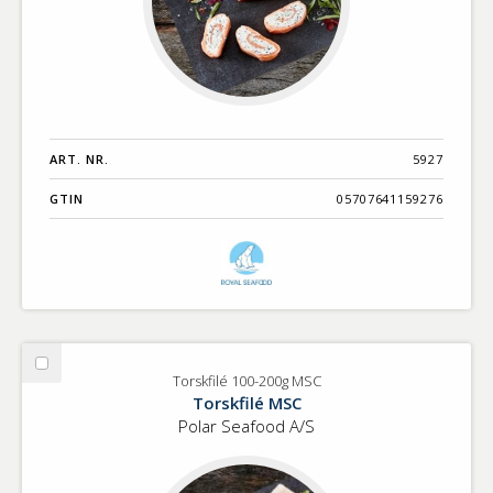
ART. NR.
5927
GTIN
05707641159276
Välj
Torskfilé 100-200g MSC
Torskfilé
Torskfilé MSC
100-
Polar Seafood A/S
200g
MSC