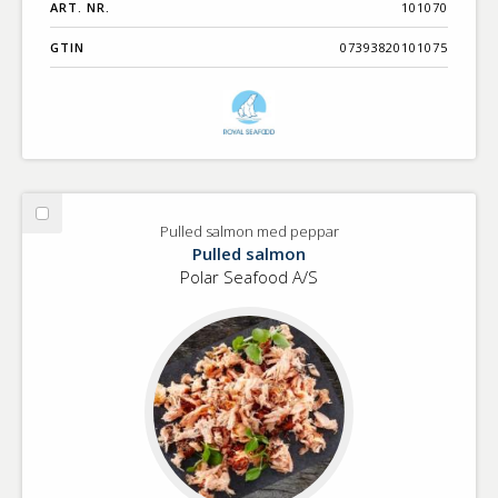
ART. NR.
101070
GTIN
07393820101075
Välj
Pulled salmon med peppar
Pulled
Pulled salmon
salmon
Polar Seafood A/S
med
peppar