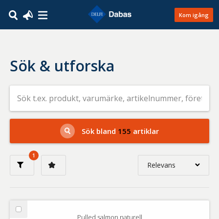
Kom igång
Sök & utforska
Sök
efter
livsmedel
på
t.ex.
produkt,
Sök bland
155
artiklar
varumärke,
artikelnummer,
företag
1
eller
Relevans
GTIN
Relevans
Nyaste
Välj
Pulled salmon naturell