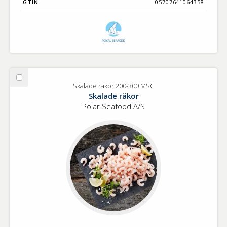
GTIN
05707641064358
Välj
Skalade räkor 200-300 MSC
Skalade
Skalade räkor
räkor
Polar Seafood A/S
200-
300
MSC