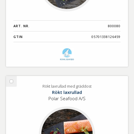
ART. NR.
800080
GTIN
05701338126459
Välj
Rökt laxrullad med gräddost
Rökt
Rökt laxrullad
laxrullad
Polar Seafood A/S
med
gräddost