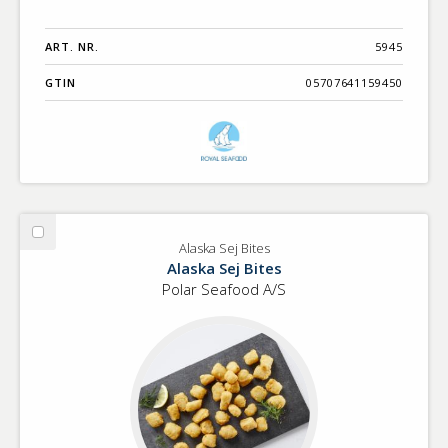
ART. NR.
5945
GTIN
05707641159450
Välj
Alaska Sej Bites
Alaska
Alaska Sej Bites
Sej
Polar Seafood A/S
Bites