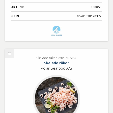
ART. NR.
800050
GTIN
05701338120372
Välj
Skalade räkor 250/350 MSC
Skalade
Skalade räkor
räkor
Polar Seafood A/S
250/350
MSC