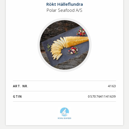
Rökt
Rökt Hälleflundra
Hälleflundra
Polar Seafood A/S
vertikalskuren
ART. NR.
4163
GTIN
05707641141639