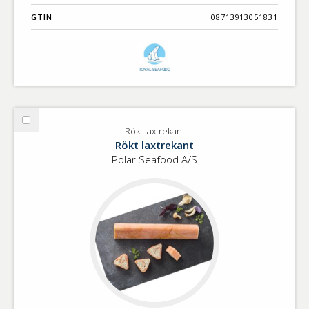
GTIN
08713913051831
Välj
Rökt laxtrekant
Rökt
Rökt laxtrekant
laxtrekant
Polar Seafood A/S