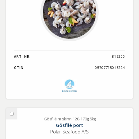
ART. NR.
816200
GTIN
05707715015224
Välj
Gösfilé m skinn 120-170g 5kg
Gösfilé
Gösfilé port
m
Polar Seafood A/S
skinn
120-