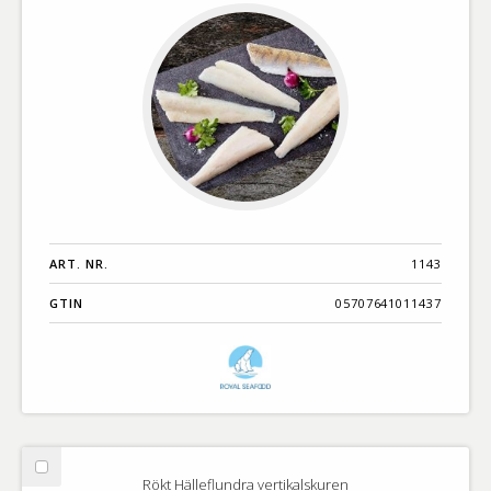
170g
5kg
ART. NR.
1143
GTIN
05707641011437
Välj
Rökt Hälleflundra vertikalskuren