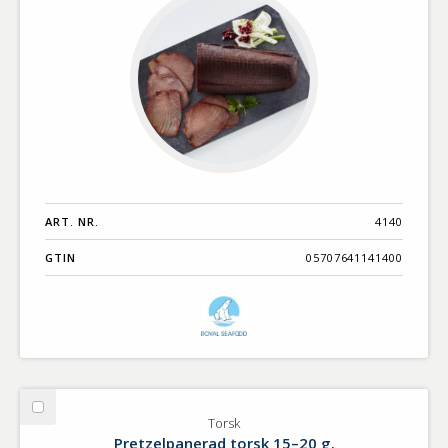
ART. NR.
4140
GTIN
05707641141400
Välj
Torsk
Torsk
Pretzelpanerad torsk 15–20 g.