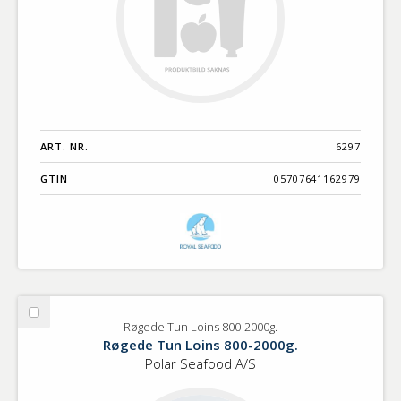
ART. NR.
6297
GTIN
05707641162979
Välj
Røgede Tun Loins 800-2000g.
Røgede
Røgede Tun Loins 800-2000g.
Tun
Polar Seafood A/S
Loins
800-
2000g.