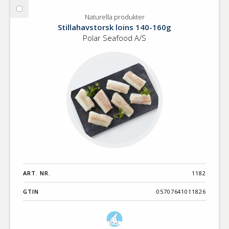
Välj
Naturella produkter
Naturella
Stillahavstorsk loins 140-160g
produkter
Polar Seafood A/S
ART. NR.
1182
GTIN
05707641011826