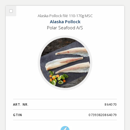
Välj
Alaska Pollock filé 110-170g MSC
Alaska
Alaska Pollock
Pollock
Polar Seafood A/S
filé
110-
170g
MSC
ART. NR.
864070
GTIN
07393820864079