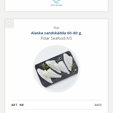
Välj
filet
filet
Alaska sandskädda 60-80 g.
Polar Seafood A/S
ART. NR.
6435