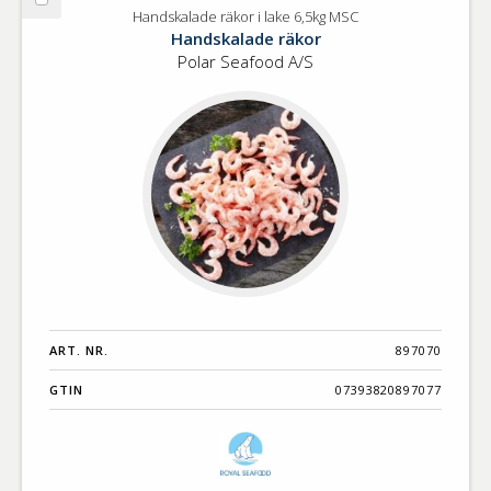
Välj
Handskalade räkor i lake 6,5kg MSC
Handskalade
Handskalade räkor
räkor
Polar Seafood A/S
i
lake
6,5kg
MSC
ART. NR.
897070
GTIN
07393820897077