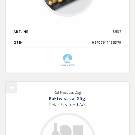
ART. NR.
3537
GTIN
05707641135379
Välj
Räktwist ca. 25g.
Räktwist
Räktwist ca. 25g.
ca.
Polar Seafood A/S
25g.