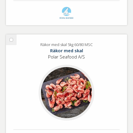
Välj
Räkor med skal 5kg 60/80 MSC
Räkor
Räkor med skal
med
Polar Seafood A/S
skal
5kg
60/80
MSC