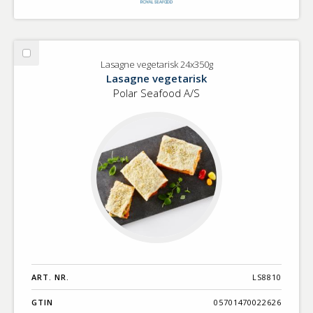
Välj
Lasagne vegetarisk 24x350g
Lasagne
Lasagne vegetarisk
vegetarisk
Polar Seafood A/S
24x350g
ART. NR.
LS8810
GTIN
05701470022626