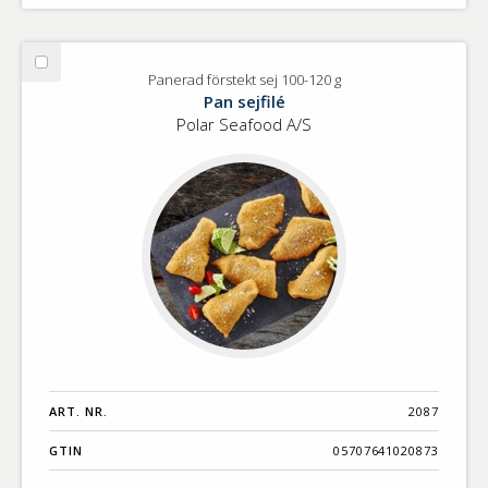
Välj
Panerad förstekt sej 100-120 g
Panerad
Pan sejfilé
förstekt
Polar Seafood A/S
sej
100-
120
g
ART. NR.
2087
GTIN
05707641020873