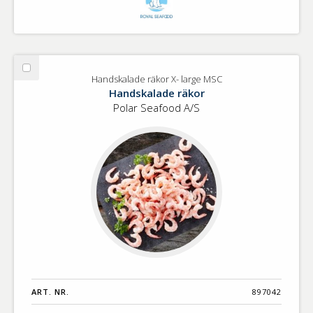
Välj
Handskalade räkor X- large MSC
Handskalade
Handskalade räkor
räkor
Polar Seafood A/S
X-
large
MSC
ART. NR.
897042