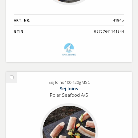
ART. NR.
4184b
GTIN
05707641141844
Välj
Sej loins 100-120g MSC
Sej
Sej loins
loins
Polar Seafood A/S
100-
120g
MSC