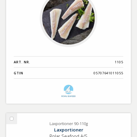
ART. NR.
1105
GTIN
05707641011055
Välj
Laxportioner 90-110g
Laxportioner
Laxportioner
90-
Polar Seafood A/S
110g