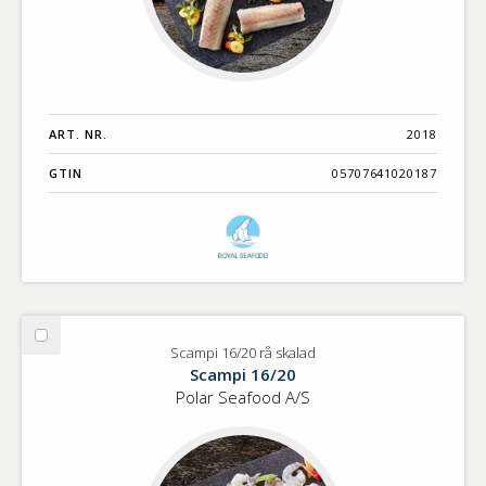
ART. NR.
2018
GTIN
05707641020187
Välj
Scampi 16/20 rå skalad
Scampi
Scampi 16/20
16/20
Polar Seafood A/S
rå
skalad