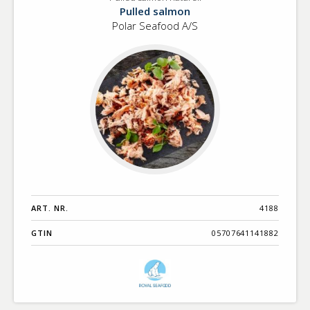
Pulled
Benämning A-
Pulled salmon
salmon
Ö
Polar Seafood A/S
naturell
Varumärken A-
Ö
Artikelnummer
GTIN
Med bild först
ART. NR.
4188
GTIN
05707641141882