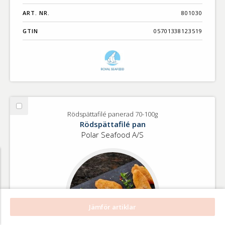
ART. NR.
801030
GTIN
05701338123519
Välj
Rödspättafilé panerad 70-100g
Rödspättafilé
Rödspättafilé pan
panerad
Polar Seafood A/S
70-
100g
Jämför artiklar