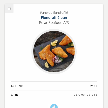
Välj
Panerad flundrafilé
Panerad
Flundrafilé pan
flundrafilé
Polar Seafood A/S
ART. NR.
2101
GTIN
05707641021016