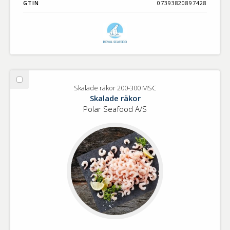
GTIN
07393820897428
Välj
Skalade räkor 200-300 MSC
Skalade
Skalade räkor
räkor
Polar Seafood A/S
200-
300
MSC