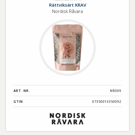
Rättviksärt
Benämning A-
Rättviksärt KRAV
KRAV
Ö
Nordisk Råvara
Varumärken A-
Ö
Artikelnummer
GTIN
Med bild först
ART. NR.
NR009
GTIN
07350013350092