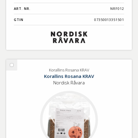
ART. NR.
NRF012
GTIN
07350013351501
Välj
Korallins Rosana KRAV
Korallins
Korallins Rosana KRAV
Rosana
Nordisk Råvara
KRAV