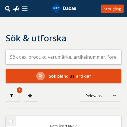
Kom igång
Sök & utforska
Sök
efter
livsmedel
på
t.ex.
produkt,
Sök bland
31
artiklar
varumärke,
artikelnummer,
företag
1
eller
Relevans
GTIN
Relevans
Nyaste
Välj
Rättviksärt KRAV