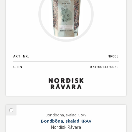
ART. NR.
NR003
GTIN
07350013350030
Välj
Bondböna, skalad KRAV
Bondböna,
Bondböna, skalad KRAV
skalad
Nordisk Råvara
KRAV