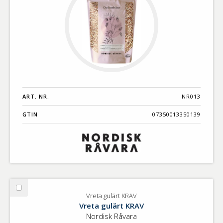
ART. NR.
NR013
GTIN
07350013350139
Välj
Vreta gulärt KRAV
Vreta
Vreta gulärt KRAV
gulärt
Nordisk Råvara
KRAV