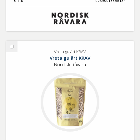
GTIN
07350013350184
Välj
Vreta gulärt KRAV
Vreta
Vreta gulärt KRAV
gulärt
Nordisk Råvara
KRAV