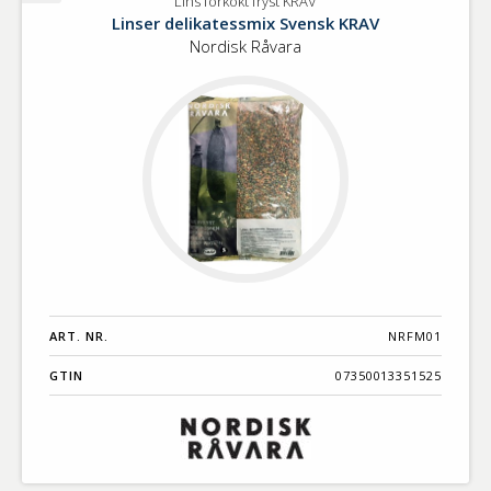
Lins förkokt fryst KRAV
Lins
Linser delikatessmix Svensk KRAV
förkokt
Nordisk Råvara
fryst
KRAV
ART. NR.
NRFM01
GTIN
07350013351525