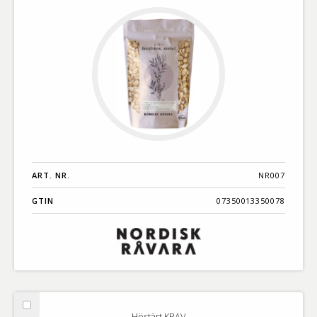
ART. NR.
NR007
GTIN
07350013350078
Välj
Höstärt KRAV