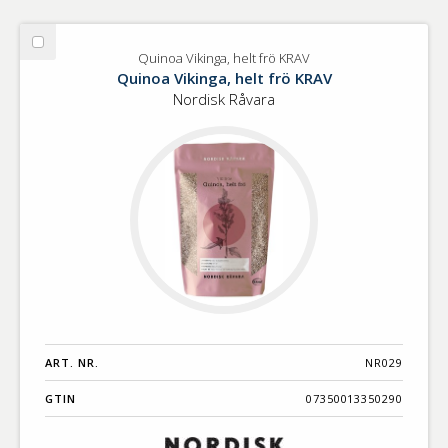
Välj
Quinoa Vikinga, helt frö KRAV
Quinoa
Quinoa Vikinga, helt frö KRAV
Vikinga,
Nordisk Råvara
helt
frö
KRAV
ART. NR.
NR029
GTIN
07350013350290