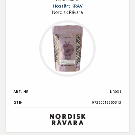
Höstärt
Höstärt KRAV
KRAV
Nordisk Råvara
ART. NR.
NR031
GTIN
07350013350313