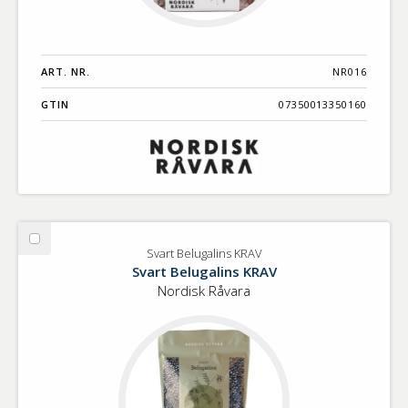
ART. NR.
NR016
GTIN
07350013350160
Välj
Svart Belugalins KRAV
Svart
Svart Belugalins KRAV
Belugalins
Nordisk Råvara
KRAV