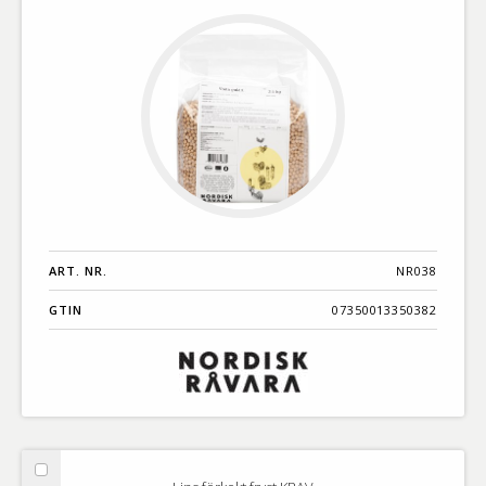
ART. NR.
NR038
GTIN
07350013350382
Välj