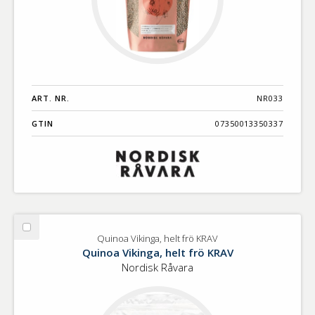
ART. NR.
NR033
GTIN
07350013350337
Välj
Quinoa Vikinga, helt frö KRAV
Quinoa
Quinoa Vikinga, helt frö KRAV
Vikinga,
Nordisk Råvara
helt
frö
KRAV