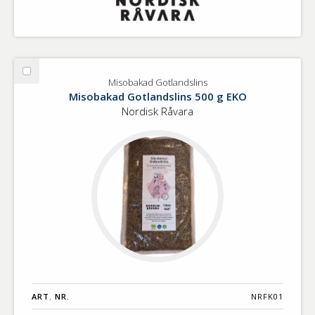
Välj
Misobakad Gotlandslins
Misobakad
Misobakad Gotlandslins 500 g EKO
Gotlandslins
Nordisk Råvara
ART. NR.
NRFK01