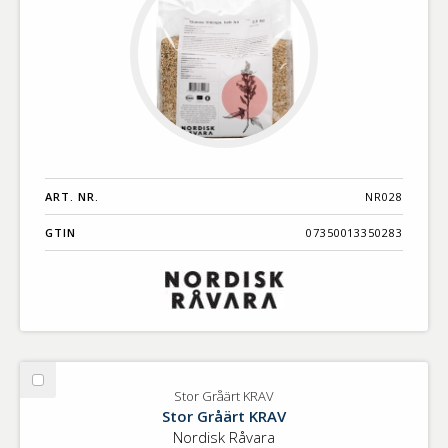
ART. NR.
NR028
GTIN
07350013350283
Välj
Stor Gråärt KRAV
Stor
Stor Gråärt KRAV
Gråärt
Nordisk Råvara
KRAV