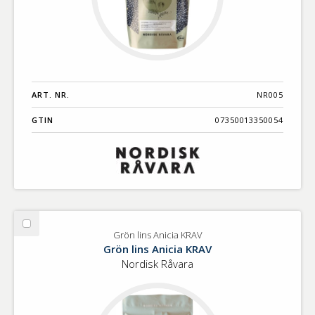
ART. NR.
NR005
GTIN
07350013350054
Välj
Grön lins Anicia KRAV
Grön
Grön lins Anicia KRAV
lins
Nordisk Råvara
Anicia
KRAV