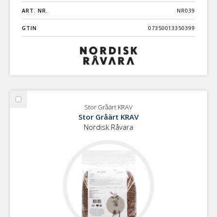
ART. NR.
NR039
GTIN
07350013350399
Välj
Stor Gråärt KRAV
Stor
Stor Gråärt KRAV
Gråärt
Nordisk Råvara
KRAV