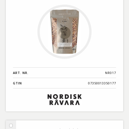
ART. NR.
NR017
GTIN
07350013350177
Välj