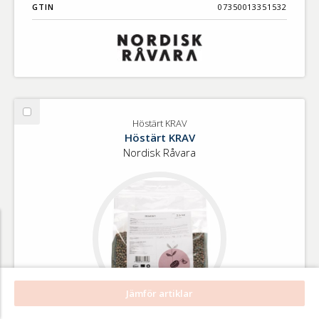
GTIN
07350013351532
Välj
Höstärt KRAV
Höstärt
Höstärt KRAV
KRAV
Nordisk Råvara
Jämför artiklar