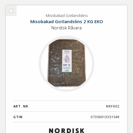
Välj
Misobakad Gotlandslins
Misobakad
Misobakad Gotlandslins 2 KG EKO
Gotlandslins
Nordisk Råvara
ART. NR.
NRFK02
GTIN
07350013351549