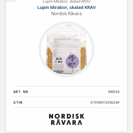
Lupin Mirabor, skalad KRAV
Lupin
Lupin Mirabor, skalad KRAV
Mirabor,
Nordisk Råvara
skalad
KRAV
ART. NR.
NR026
GTIN
07350013350269