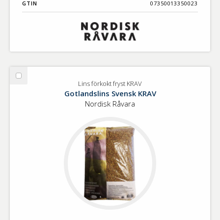
GTIN
07350013350023
Välj
Lins förkokt fryst KRAV
Lins
Gotlandslins Svensk KRAV
förkokt
Nordisk Råvara
fryst
KRAV