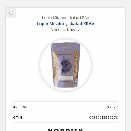
Välj
Lupin Mirabor, skalad KRAV
Lupin
Lupin Mirabor, skalad KRAV
Mirabor,
Nordisk Råvara
skalad
KRAV
ART. NR.
NR027
GTIN
07350013350276