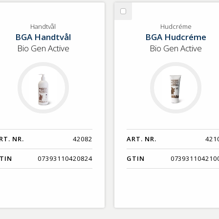
lj
Välj
ndtvål
Hudcréme
Handtvål
Hudcréme
BGA Handtvål
BGA Hudcréme
Bio Gen Active
Bio Gen Active
RT. NR.
42082
ART. NR.
421
TIN
07393110420824
GTIN
073931104210