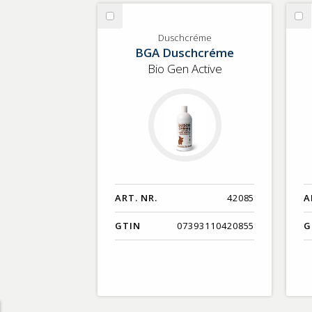
GTIN
Välj
Vä
Duschcréme
Ha
Duschcréme
BGA Duschcréme
Bio Gen Active
ART. NR.
42085
A
GTIN
07393110420855
G