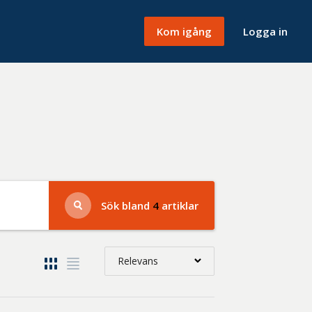
Kom igång
Logga in
Sök bland
4
artiklar
Relevans
Relevans