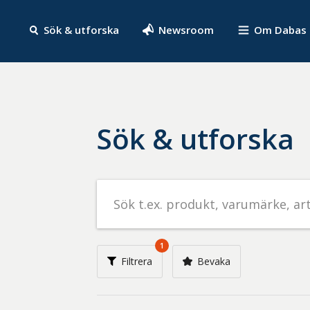
Sök & utforska
Newsroom
Om Dabas
Sök & utforska
Sök
efter
livsmedel
på
1
t.ex.
Filtrera
Bevaka
produkt,
varumärke,
artikelnummer,
företag
eller