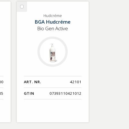
Nyaste
Välj
Benämning A-Ö
Hudcréme
Hudcréme
BGA Hudcréme
Varumärken A-Ö
Bio Gen Active
Artikelnummer
GTIN
Med bild först
00
ART. NR.
42101
05
GTIN
07393110421012