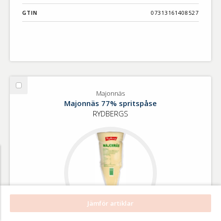
GTIN
07313161408527
Välj
Majonnäs
Majonnäs
Majonnäs 77% spritspåse
RYDBERGS
Jämför artiklar