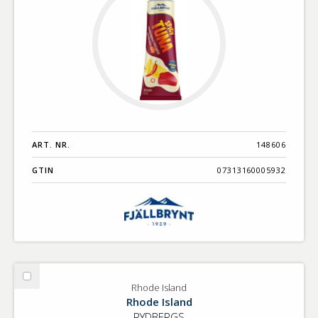
ART. NR.
148606
GTIN
07313160005932
Välj
Rhode Island
Rhode
Rhode Island
Island
RYDBERGS