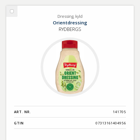
Välj
Dressing, kyld
Dressing,
Orientdressing
kyld
RYDBERGS
ART. NR.
141705
GTIN
07313161404956