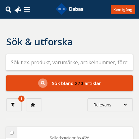
Kom igång
Sök & utforska
Sök
efter
livsmedel
på
t.ex.
produkt,
Sök bland
270
artiklar
varumärke,
artikelnummer,
företag
1
eller
Relevans
GTIN
Relevans
Nyaste
Välj
Salladsmajonnäs 49%