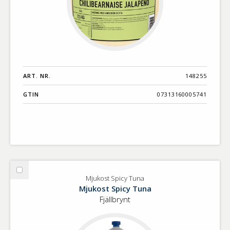
ART. NR.
148255
GTIN
07313160005741
Välj
Mjukost Spicy Tuna
Mjukost
Mjukost Spicy Tuna
Spicy
Fjällbrynt
Tuna