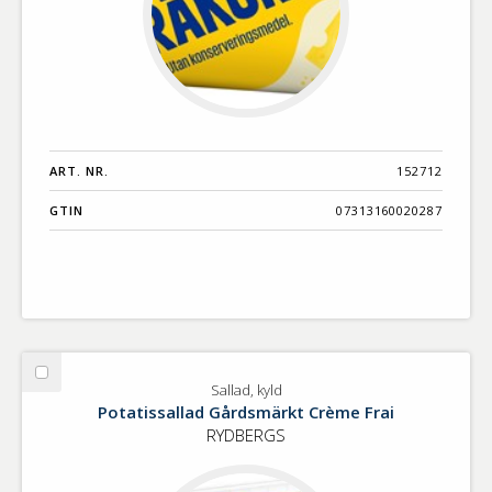
ART. NR.
152712
GTIN
07313160020287
Välj
Sallad, kyld
Sallad,
Potatissallad Gårdsmärkt Crème Frai
kyld
RYDBERGS