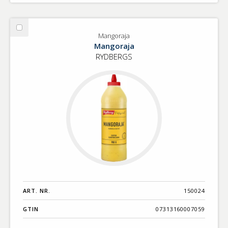
Välj
Mangoraja
Mangoraja
Mangoraja
RYDBERGS
ART. NR.
150024
GTIN
07313160007059