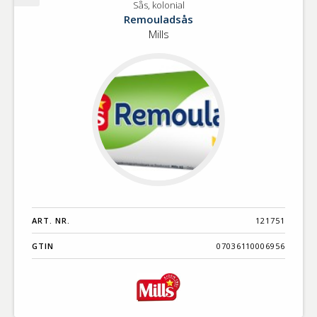
Sås, kolonial
Sås,
Remouladsås
kolonial
Mills
ART. NR.
121751
GTIN
07036110006956