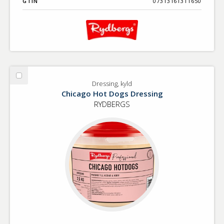
GTIN
07313161311650
Välj
Dressing, kyld
Dressing,
Chicago Hot Dogs Dressing
kyld
RYDBERGS