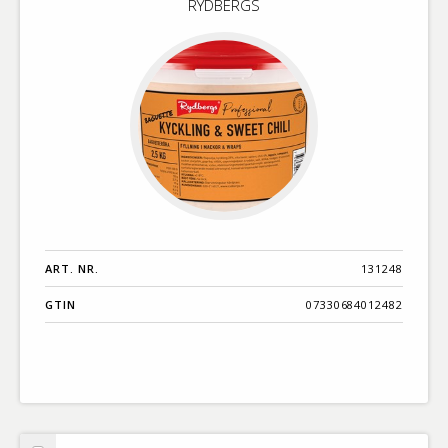
RYDBERGS
Sweet
Chili
ART. NR.
131248
GTIN
07330684012482