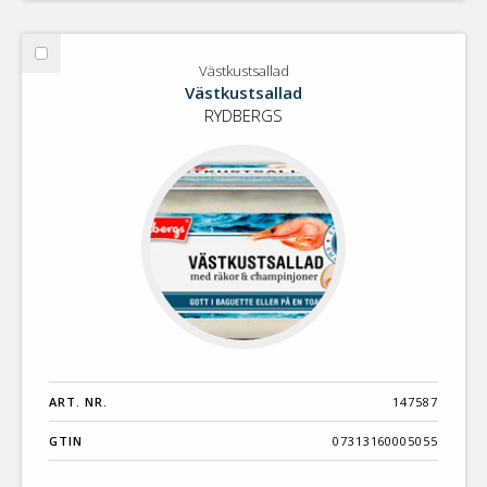
Välj
Västkustsallad
Västkustsallad
Västkustsallad
RYDBERGS
ART. NR.
147587
GTIN
07313160005055