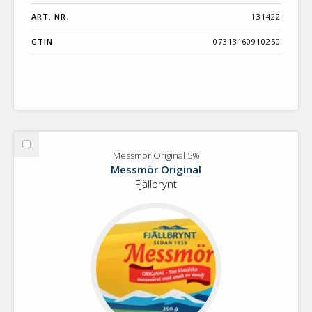
ART. NR.
131422
GTIN
07313160910250
Välj
Messmör Original 5%
Messmör
Messmör Original
Original
Fjällbrynt
5%