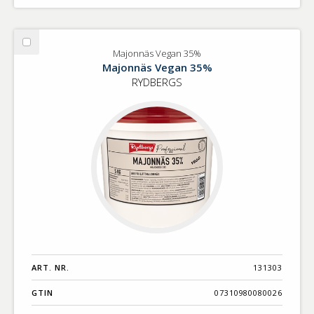
Välj
Majonnäs Vegan 35%
Majonnäs
Majonnäs Vegan 35%
Vegan
RYDBERGS
35%
ART. NR.
131303
GTIN
07310980080026