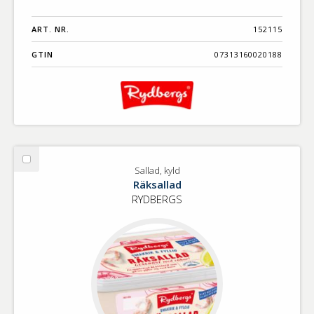
ART. NR.
152115
GTIN
07313160020188
Välj
Sallad, kyld
Sallad,
Räksallad
kyld
RYDBERGS