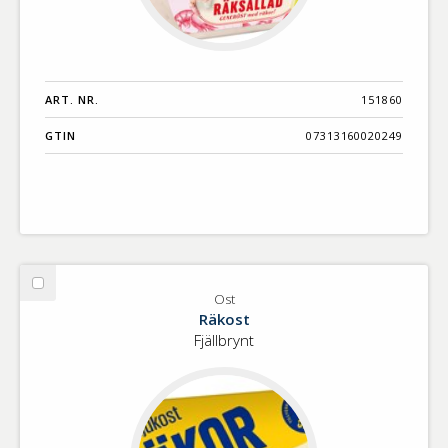
ART. NR.
151860
GTIN
07313160020249
Välj
Ost
Ost
Räkost
Fjällbrynt