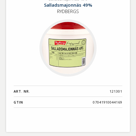
Salladsmajonnäs
Benämning A-
Salladsmajonnäs 49%
49%
Ö
RYDBERGS
Varumärken A-
Ö
Artikelnummer
GTIN
Med bild först
ART. NR.
121301
GTIN
07041910044169