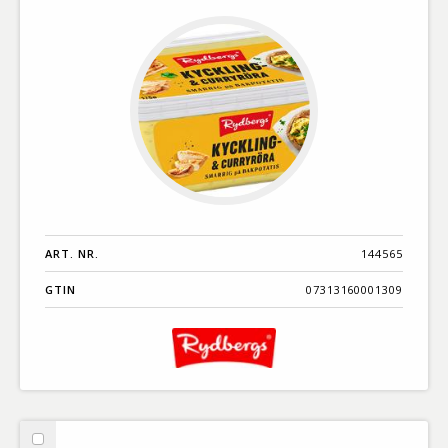
ART. NR.
144565
GTIN
07313160001309
Välj