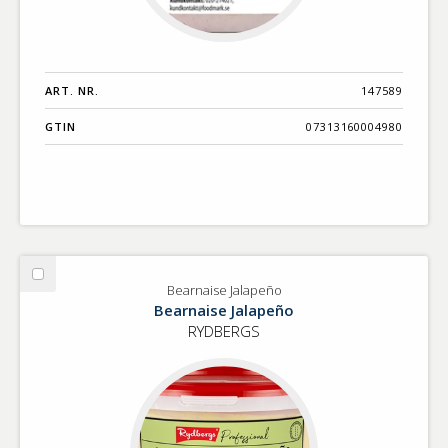
ART. NR.
147589
GTIN
07313160004980
Välj
Bearnaise Jalapeño
Bearnaise
Bearnaise Jalapeño
Jalapeño
RYDBERGS