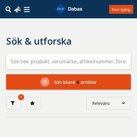
Kom igång
Sök & utforska
Sök
efter
livsmedel
på
t.ex.
produkt,
Sök bland
0
artiklar
varumärke,
artikelnummer,
företag
1
eller
Relevans
GTIN
Relevans
Nyaste