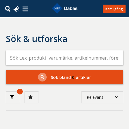
Kom igång
Sök & utforska
Sök
efter
livsmedel
på
t.ex.
produkt,
Sök bland
0
artiklar
varumärke,
artikelnummer,
företag
1
eller
Relevans
GTIN
Relevans
Nyaste