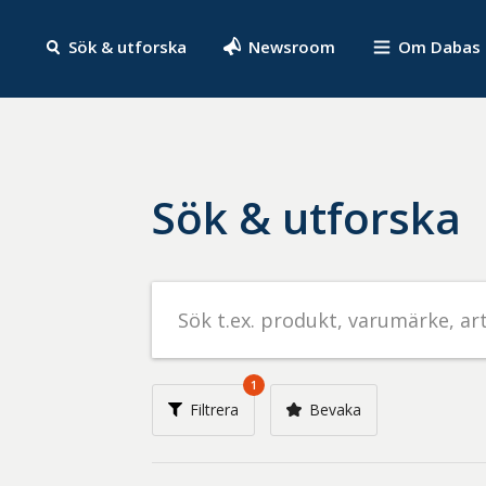
Sök & utforska
Newsroom
Om Dabas
Sök & utforska
Sök
efter
livsmedel
på
1
t.ex.
Filtrera
Bevaka
produkt,
varumärke,
artikelnummer,
företag
eller