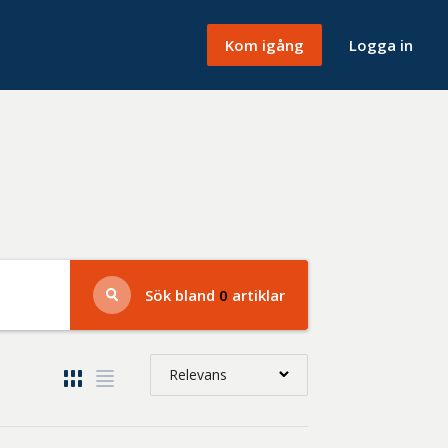
Kom igång
Logga in
Sök bland
0
artiklar
Relevans
Relevans