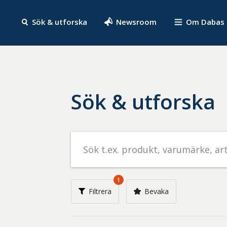
Sök & utforska
Newsroom
Om Dabas
Sök & utforska
Sök
efter
livsmedel
på
1
t.ex.
Filtrera
Bevaka
produkt,
varumärke,
artikelnummer,
företag
eller