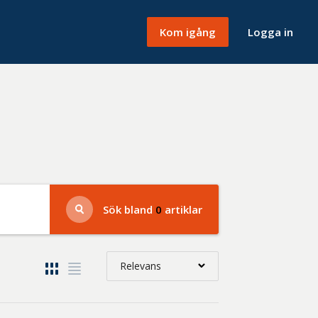
Kom igång
Logga in
Sök bland
0
artiklar
Relevans
Relevans